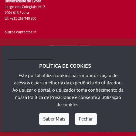
Universidade de Évora
Largo dos Colegiais, Nº 2
7004-516 Évora
tlf: +351 266 740 800
outros contactos
Universidade de Évora © 2026
Consulte os Termos e Condições e Política de Privacidade
POLÍTICA DE COOKIES
Declaração de Acessibilidade
Este portal utiliza cookies para monitorização de
acessos e para melhoria da experiência do utilizador.
Ao utilizar o portal, o utilizador toma conhecimento da
nossa
Política de Privacidade
e consente a utilização
de cookies.
Saber Mais
Fechar
Eu Sou
Eu Quero