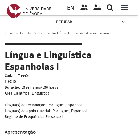
EN
ESTUDAR
Início
Estudar
Estudantes UÉ
Unidades Extracurriculares
Língua e Linguística
Espanholas I
Cód.:
LLT14401L
6 ECTS
Duração:
15 semanas/156 horas
Área Científica:
Linguística
Língua(s) de lecionação:
Português, Espanhol
Língua(s) de apoio tutorial:
Português, Espanhol
Regime de Frequência:
Presencial
Apresentação