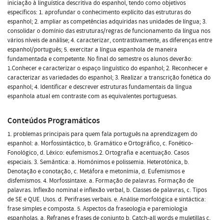
iniciação à linguística descritiva do espanhol, tendo como objetivos
específicos: 1. aprofundar o conhecimento explícito das estruturas do
espanhol; 2. ampliar as competências adquiridas nas unidades de língua; 3.
consolidar o domínio das estruturas/regras de funcionamento da língua nos
vários níveis de análise; 4. caracterizar, contrastivamente, as diferenças entre
espanhol/português; 5. exercitar a língua espanhola de maneira
fundamentada e competente. No final do semestre os alunos deverão:
1.Conhecer e caracterizar o espaço linguístico do espanhol; 2. Reconhecer e
caracterizar as variedades do espanhol; 3. Realizar a transcrição fonética do
espanhol; 4. Identificar e descrever estruturas fundamentais da língua
espanhola atual em contraste com as equivalentes portuguesas.
Conteúdos Programáticos
1. problemas principais para quem fala português na aprendizagem do
espanhol: a. Morfossintáctico, b. Gramático e Ortográfico, c. Fonético-
Fonológico, d. Léxico: eufemismos.2. Ortografia e acentuação. Casos
especiais. 3. Semântica: a. Homónimos e polissemia. Heterotónica, b.
Denotação e conotação, c. Metáfora e metonímia, d. Eufemismos e
disfemismos. 4. Morfossintaxe. a. Formação de palavras. Formação de
palavras. Inflexão nominal e inflexão verbal, b. Classes de palavras, c. Tipos
de SE e QUE. Usos. d. Perifrases verbais. e. Análise morfológica e sintáctica:
frase simples e composta. 5. Aspectos da fraseologia e paremiologia
espanholas. a. Refranes e frases de conjunto b. Catch-all words e muletillas c.