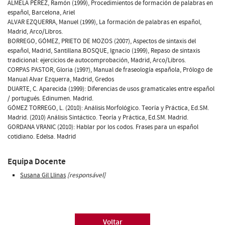
ALMELA PÉREZ, Ramón (1999), Procedimientos de formación de palabras en
español, Barcelona, Ariel
ALVAR EZQUERRA, Manuel (1999), La formación de palabras en español,
Madrid, Arco/Libros.
BORREGO, GÓMEZ, PRIETO DE MOZOS (2007), Aspectos de sintaxis del
español, Madrid, Santillana.BOSQUE, Ignacio (1999), Repaso de sintaxis
tradicional: ejercicios de autocomprobación, Madrid, Arco/Libros.
CORPAS PASTOR, Gloria (1997), Manual de fraseología española, Prólogo de
Manual Alvar Ezquerra, Madrid, Gredos
DUARTE, C. Aparecida (1999): Diferencias de usos gramaticales entre español
/ portugués. Edinumen. Madrid.
GÓMEZ TORREGO, L. (2010): Análisis Morfológico. Teoría y Práctica, Ed.SM.
Madrid. (2010) Análisis Sintáctico. Teoría y Práctica, Ed.SM. Madrid.
GORDANA VRANIC (2010): Hablar por los codos. Frases para un español
cotidiano. Edelsa. Madrid
Equipa Docente
Susana Gil Llinas
[responsável]
Voltar