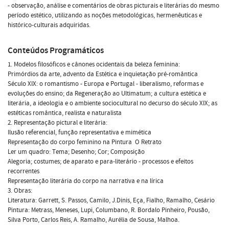
- observação, análise e comentários de obras picturais e literárias do mesmo
período estético, utilizando as noções metodológicas, hermenêuticas e
histórico-culturais adquiridas.
Conteúdos Programáticos
1. Modelos filosóficos e cânones ocidentais da beleza feminina:
Primórdios da arte, advento da Estética e inquietação pré-romântica
Século XIX: o romantismo - Europa e Portugal - liberalismo, reformas e
evoluções do ensino; da Regeneração ao Ultimatum; a cultura estética e
literária, a ideologia e o ambiente sociocultural no decurso do século XIX; as
estéticas romântica, realista e naturalista
2. Representação pictural e literária:
Ilusão referencial, função representativa e mimética
Representação do corpo feminino na Pintura  O Retrato
Ler um quadro: Tema; Desenho; Cor; Composição
Alegoria; costumes; de aparato e para-literário - processos e efeitos
recorrentes
Representação literária do corpo na narrativa e na lírica
3. Obras:
Literatura: Garrett, S. Passos, Camilo, J.Dinis, Eça, Fialho, Ramalho, Cesário
Pintura: Metrass, Meneses, Lupi, Columbano, R. Bordalo Pinheiro, Pousão,
Silva Porto, Carlos Reis, A. Ramalho, Aurélia de Sousa, Malhoa.