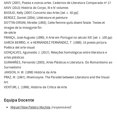
AAVV (2007), Poesia e outras artes. Cadernos de Literatura Comparada nº 17
AAVV (2013) História do Corpo, III e IV volumes
BASÍLIO, Kelly (2007) Concerto das Artes [sel. c. 50 pp]
BERGEZ, Daniel (2004), Littérature et peinture
DOTTIN-ORSINI, Mireille (1993), Cette femme quils disent fatale. Textes et
images de la misogynie fin-
de-siècle
FRANÇA, José-Augusto (1990), A Arte em Portugal no século XIX [sel. c. 100 pp)
GARCÍA BERRIO, A. e HERNÁNDEZ FERNÁNDEZ, T. (1988), Ut poesis pictura.
Poética del arte visual
GONÇALVES, Aguinaldo J. (2017), Relações homológicas entre literatura e
artes plásticas
GUIMARÃES, Fernando (2003), Artes Plásticas e Literatura. Do Romantismo ao
Surrealismo
JANSON, H. W. (1998) História da Arte
PRAZ, M. (1967), Mnemosyne. The Parallel between Literature and the Visual
Art
VENTURI, L. (1998), História da Crítica de Arte
Equipa Docente
Miguel Filipe Pateiro Mochila
[responsável]