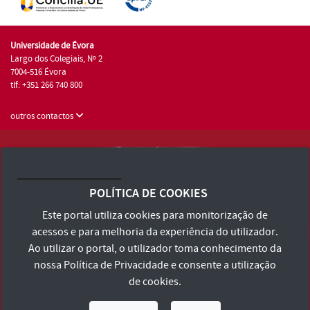
Universidade de Évora
Largo dos Colegiais, Nº 2
7004-516 Évora
tlf: +351 266 740 800
outros contactos
Universidade de Évora © 2026
Consulte os Termos e Condições e Política de Privacidade
POLÍTICA DE COOKIES
Declaração de Acessibilidade
Este portal utiliza cookies para monitorização de
acessos e para melhoria da experiência do utilizador.
Ao utilizar o portal, o utilizador toma conhecimento da
nossa
Política de Privacidade
e consente a utilização
de cookies.