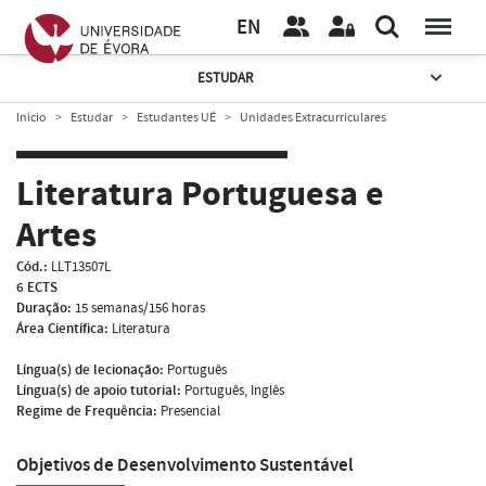
EN
ESTUDAR
Início
Estudar
Estudantes UÉ
Unidades Extracurriculares
Literatura Portuguesa e
Artes
Cód.:
LLT13507L
6 ECTS
Duração:
15 semanas/156 horas
Área Científica:
Literatura
Língua(s) de lecionação:
Português
Língua(s) de apoio tutorial:
Português, Inglês
Regime de Frequência:
Presencial
Objetivos de Desenvolvimento Sustentável