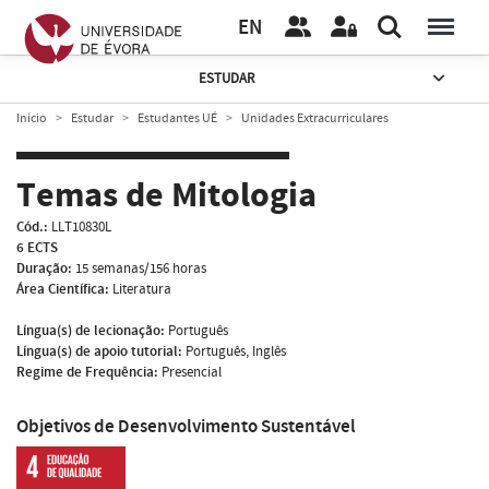
EN
ESTUDAR
Início
Estudar
Estudantes UÉ
Unidades Extracurriculares
Temas de Mitologia
Cód.:
LLT10830L
6 ECTS
Duração:
15 semanas/156 horas
Área Científica:
Literatura
Língua(s) de lecionação:
Português
Língua(s) de apoio tutorial:
Português, Inglês
Regime de Frequência:
Presencial
Objetivos de Desenvolvimento Sustentável