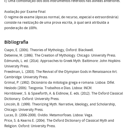
c) Uma combinação dos dois instrumentos referidos nas alíneas anteriores.
Avaliação por Exame Final
O regime de exame (épocas normal, de recurso, especial e extraordinária)
consiste na realização de uma prova escrita, à qual será atribuída a
ponderação de 100%.
Bibliografia
Csapo, E. (2005). Theories of Mythology, Oxford: Blackwell.
Detienne, M. (1986). The Creation of Mythology. Chicago: University Press.
Edmunds, L. ed. (2014). Approaches to Greek Myth. Baltimore: John Hopkins
University Press.
Freedman, L. (2003). The Revival of the Olympian Gods in Renaissance Art.
Cambridge: University Press.
Grimal, P. (1992). Dicionário da mitologia grega e romana. Lisboa: Difel.
Hesíodo (2005). Teogonia. Trabalhos e Dias. Lisboa: INCM.
Hornblower, S. & Spawforth, A. & Eidinow, E. eds. (2012). The Oxford Classical
Dictionary. Oxford: University Press.
Lincoln, B. (1999). Theorizing Myth. Narrative, Ideology, and Scholarship,
Chicago: University Press.
Lucas, D. (2006-2008). Ovídio. Metamorfoses. Lisboa: Vega.
Price, S. & Kearns E. (2004). The Oxford Dictionary of Classical Myth and
Religion. Oxford: University Press.