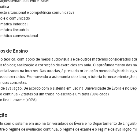
elações semânticas entre frases
mática
texto situacional e competência comunicativa
ito e o comunicado
gmática indexical
gmática ilocutória
gmática conversacional
os de Ensino
o teórica, com apoio de meios audiovisuais e de outros materiais considerados ad
es tópicos; realização e correcção de exercícios em aula. O aprofundamento das mat
specializados na internet. Nas tutorias, é prestada orientação metodológica/bibliog
as ou exercícios. Promovendo a autonomia do aluno, a tutoria fornece orientação
ncias concretas.
de avaliação: De acordo com o sistema em uso na Universidade de Évora e no Depar
o contínua - 2 testes ou um trabalho escrito e um teste (50% cada)
o final - exame (100%)
ação
o com o sistema em uso na Universidade de Évora e no Departamento de Linguística 
tre o regime de avaliação contínua, o regime de exame e o regime de avaliação mi