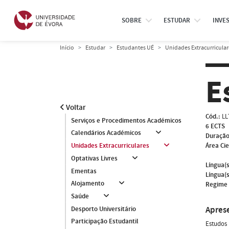
SOBRE
ESTUDAR
INVE
Início
Estudar
Estudantes UÉ
Unidades Extracurricular
E
Voltar
Cód.:
LL
Serviços e Procedimentos Académicos
6 ECTS
Calendários Académicos
Duração
Área Cie
Unidades Extracurriculares
Optativas Livres
Língua(s
Ementas
Língua(s
Alojamento
Regime 
Saúde
Apres
Desporto Universitário
Participação Estudantil
Estudos 