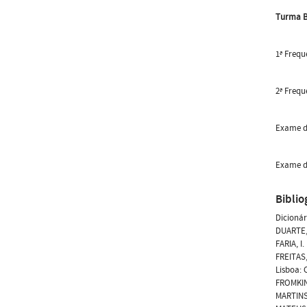
Turma B
1ª Frequ
2ª Frequ
Exame de
Exame de
Biblio
Dicionár
DUARTE, 
FARIA, I
FREITAS,
Lisboa: C
FROMKIN
MARTINS,