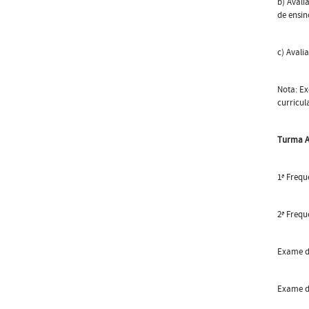
b) Avali
de ensin
c) Avali
Nota: Ex
curricul
Turma A
1ª Frequ
2ª Frequ
Exame de
Exame de