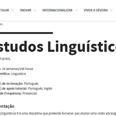
STIGAR
INOVAR
INTERNACIONALIZAR
VIVER A UÉVORA
es
studos Linguístic
T10797L
:
15 semanas/156 horas
ntífica:
Linguística
) de lecionação:
Português
) de apoio tutorial:
Português, Inglês
de Frequência:
Presencial
entação
Linguísticos II é uma disciplina que pretende fornecer aos alunos uma visão abran