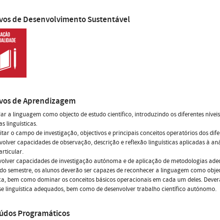
ivos de Desenvolvimento Sustentável
ivos de Aprendizagem
ar a linguagem como objecto de estudo científico, introduzindo os diferentes níveis 
as linguísticas.
citar o campo de investigação, objectivos e principais conceitos operatórios dos difer
volver capacidades de observação, descrição e reflexão linguísticas aplicadas à a
articular.
olver capacidades de investigação autónoma e de aplicação de metodologias adeq
 do semestre, os alunos deverão ser capazes de reconhecer a linguagem como objecto 
ica, bem como dominar os conceitos básicos operacionais em cada um deles. Deverã
se linguística adequados, bem como de desenvolver trabalho científico autónomo.
údos Programáticos