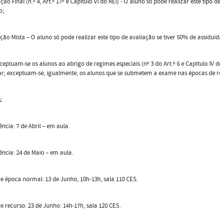
ação Final (n.º 4, Art.º 17º e Capítulo VI do REI) - O aluno só pode realizar este tipo
o;
ação Mista – O aluno só pode realizar este tipo de avaliação se tiver 50% de assiduid
ceptuam-se os alunos ao abrigo de regimes especiais (nº 3 do Art.º 6 e Capítulo IV do
ar; exceptuam-se, igualmente, os alunos que se submetem a exame nas épocas de re
:
ência: 7 de Abril – em aula.
ência: 24 de Maio – em aula.
 época normal: 13 de Junho, 10h-13h, sala 110 CES.
 recurso: 23 de Junho: 14h-17h, sala 120 CES.