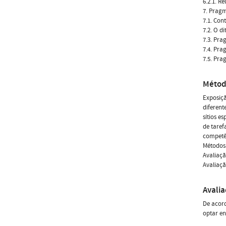
6.2.1. R
7. Prag
7.1. Con
7.2. O d
7.3. Pra
7.4. Pra
7.5. Pra
Métod
Exposiçã
diferent
sítios e
de taref
competê
Métodos 
Avaliaçã
Avaliaçã
Avali
De acord
optar en