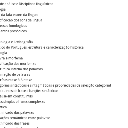
 de análise e Disciplinas linguísticas
ogia
s da fala e sons da língua
ntificação dos sons da língua
cessos fonológicos
mentos prosódicos
icologia e Lexicografia
éxico do Português: estrutura e caracterização histórica
logia
avra e morfema
ssificação dos morfemas
strutura interna das palavras
ormação de palavras
rfossintaxe à Sintaxe
egorias sintácticas e sintagmáticas e propriedades de selecção categorial
tituintes de frase e funções sintácticas
nálise em constituintes
ses simples e frases complexas
ntica
ignificado das palavras
elações semânticas entre palavras
ignificado das frases