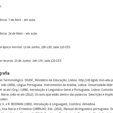
:
ência: 7 de Abril – em aula.
ência: 24 de Maio – em aula.
 época normal: 13 de Junho, 10h-13h, sala 110 CES.
 recurso: 23 de Junho: 14h-17h, sala 120 CES.
grafia
io Terminológico. DGIDC, Ministério da Educação, Lisboa: http://dt.dgidc.min-edu.p
Inês (2000), Língua Portuguesa  Instrumentos de Análise, Lisboa: Universidade Aber
. H. et alii (Org.) (1996), Introdução à Linguística Geral e Portuguesa, Lisboa: Caminh
 Maria João et alii (2012), Os sons que estão dentro das palavras  Descrição e Im
olibri.
, V. e R. RODMAN (1983), Introdução à Linguagem, Coimbra: Almedina.
 Ana Maria e Ernestina CARRILHO, Eds. (2016), Manual de linguística portuguesa. D