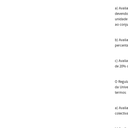
a) Avali
devendo 
unidade 
ao conju
b) Avali
percenta
c) Avali
de 20% o
O Regula
da Unive
termos:
a) Avali
colectiv