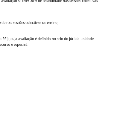
 de avaliação se tiver 30% de assiduidade nas sessões colectivas
ade nas sessões colectivas de ensino;
 REI), cuja avaliação é definida no seio do júri da unidade
curso e especial.