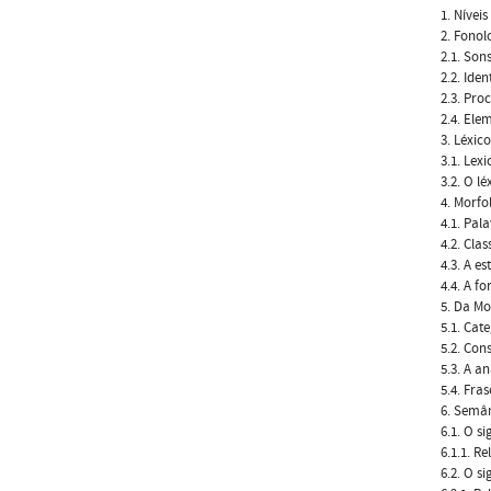
1. Níveis
2. Fonol
2.1. Son
2.2. Ide
2.3. Pro
2.4. Ele
3. Léxico
3.1. Lex
3.2. O l
4. Morfo
4.1. Pal
4.2. Cla
4.3. A e
4.4. A f
5. Da Mo
5.1. Cat
5.2. Cons
5.3. A a
5.4. Fra
6. Semâ
6.1. O s
6.1.1. R
6.2. O s