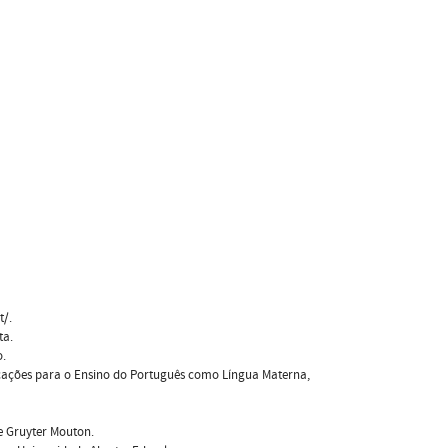
t/.
ta.
o.
plicações para o Ensino do Português como Língua Materna,
e Gruyter Mouton.