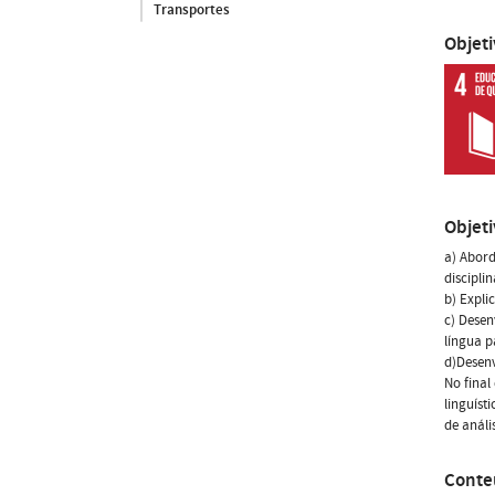
Transportes
Objet
Objet
a) Abord
disciplin
b) Expli
c) Desen
língua p
d)Desenv
No final
linguíst
de análi
Conte