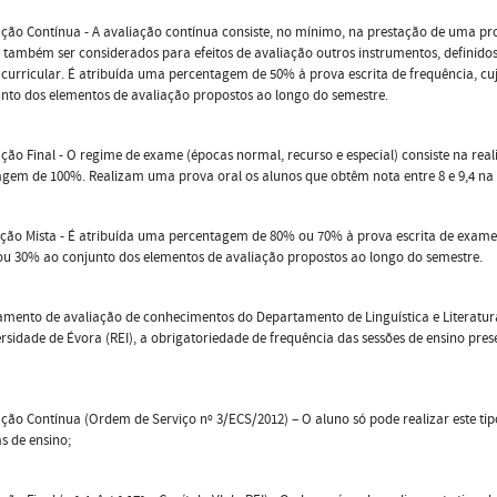
ação Contínua - A avaliação contínua consiste, no mínimo, na prestação de uma prova
também ser considerados para efeitos de avaliação outros instrumentos, definido
curricular. É atribuída uma percentagem de 50% à prova escrita de frequência, cuj
nto dos elementos de avaliação propostos ao longo do semestre.
ação Final - O regime de exame (épocas normal, recurso e especial) consiste na real
gem de 100%. Realizam uma prova oral os alunos que obtêm nota entre 8 e 9,4 na 
ação Mista - É atribuída uma percentagem de 80% ou 70% à prova escrita de exame, 
u 30% ao conjunto dos elementos de avaliação propostos ao longo do semestre.
mento de avaliação de conhecimentos do Departamento de Linguística e Literatur
rsidade de Évora (REI), a obrigatoriedade de frequência das sessões de ensino pres
ação Contínua (Ordem de Serviço nº 3/ECS/2012) – O aluno só pode realizar este tip
as de ensino;