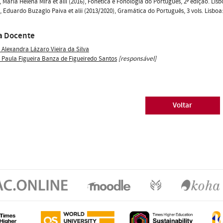
Maria Helena Mira et alii (2016), Fonética e Fonologia do Português, 2ª edição. Lis
Eduardo Buzaglo Paiva et alii (2013/2020), Gramática do Português, 3 vols. Lisbo
a Docente
 Alexandra Lázaro Vieira da Silva
 Paula Figueira Banza de Figueiredo Santos
[responsável]
Voltar