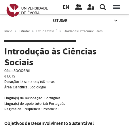
EN
ESTUDAR
Início
Estudar
Estudantes UÉ
Unidades Extracurriculares
Introdução às Ciências
Sociais
Cód.:
SOC02320L
6 ECTS
Duração:
15 semanas/156 horas
Área Científica:
Sociologia
Língua(s) de lecionação:
Português
Língua(s) de apoio tutorial:
Português
Regime de Frequência:
Presencial
Objetivos de Desenvolvimento Sustentável