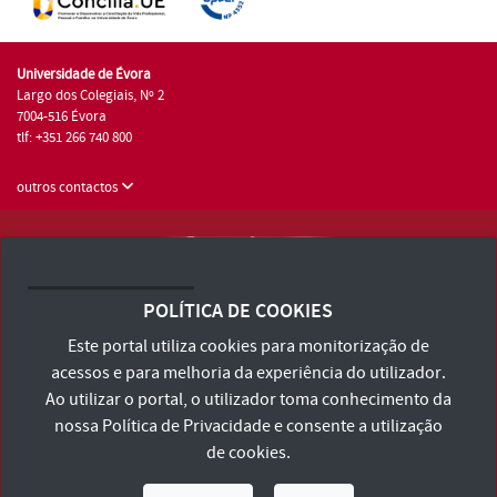
Universidade de Évora
Largo dos Colegiais, Nº 2
7004-516 Évora
tlf: +351 266 740 800
outros contactos
Universidade de Évora © 2026
Consulte os Termos e Condições e Política de Privacidade
POLÍTICA DE COOKIES
Declaração de Acessibilidade
Este portal utiliza cookies para monitorização de
acessos e para melhoria da experiência do utilizador.
Ao utilizar o portal, o utilizador toma conhecimento da
nossa
Política de Privacidade
e consente a utilização
de cookies.