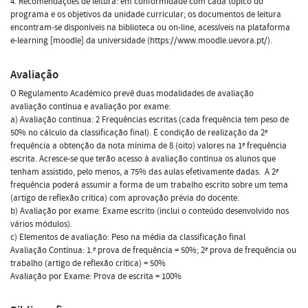
4. Recomendações de leitura: em conformidade com cada tópico do
programa e os objetivos da unidade curricular; os documentos de leitura
encontram-se disponíveis na biblioteca ou on-line, acessíveis na plataforma
e-learning [moodle] da universidade (https://www.moodle.uevora.pt/).
Avaliação
O Regulamento Académico prevê duas modalidades de avaliação
avaliação contínua e avaliação por exame:
a) Avaliação contínua: 2 Frequências escritas (cada frequência tem peso de
50% no cálculo da classificação final). É condição de realização da 2ª
frequência a obtenção da nota mínima de 8 (oito) valores na 1ª frequência
escrita. Acresce-se que terão acesso à avaliação contínua os alunos que
tenham assistido, pelo menos, a 75% das aulas efetivamente dadas. A 2ª
frequência poderá assumir a forma de um trabalho escrito sobre um tema
(artigo de reflexão crítica) com aprovação prévia do docente.
b) Avaliação por exame: Exame escrito (inclui o conteúdo desenvolvido nos
vários módulos).
c) Elementos de avaliação: Peso na média da classificação final
Avaliação Contínua: 1.ª prova de frequência = 50%; 2ª prova de frequência ou
trabalho (artigo de reflexão crítica) = 50%
Avaliação por Exame: Prova de escrita = 100%