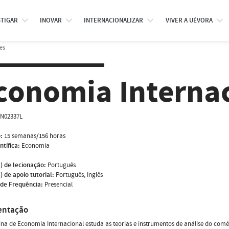
STIGAR
INOVAR
INTERNACIONALIZAR
VIVER A UÉVORA
es
conomia Interna
N02337L
:
15 semanas/156 horas
ntífica:
Economia
) de lecionação:
Português
) de apoio tutorial:
Português, Inglês
de Frequência:
Presencial
entação
lina de Economia Internacional estuda as teorias e instrumentos de análise do comér