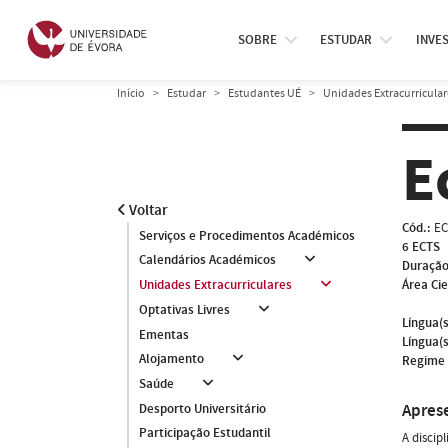
SOBRE
ESTUDAR
INVE
Início
Estudar
Estudantes UÉ
Unidades Extracurricular
E
Voltar
Cód.:
EC
Serviços e Procedimentos Académicos
6 ECTS
Calendários Académicos
Duração
Área Cie
Unidades Extracurriculares
Optativas Livres
Língua(s
Ementas
Língua(s
Alojamento
Regime 
Saúde
Apres
Desporto Universitário
Participação Estudantil
A discip