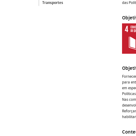
das Polí
Transportes
Objet
Objet
Fornecer
para ent
em espec
Política
Nas comp
desenvol
Reforçam
habilita
Conte