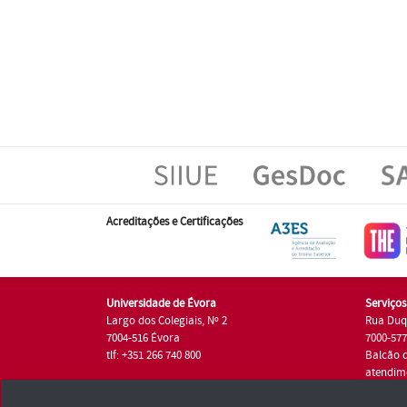
Acreditações e Certificações
Universidade de Évora
Serviço
Largo dos Colegiais, Nº 2
Rua Duq
7004-516 Évora
7000-57
tlf: +351 266 740 800
Balcão 
atendim
tlf.: +35