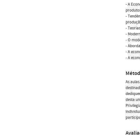
- A Econ
produtos
- Tendên
produção
- Teoria
- Modern
- O mode
- Abord
- A econ
- A econ
Métod
As aula
destinad
dedique
desta un
Privileg
individu
particip
Avali