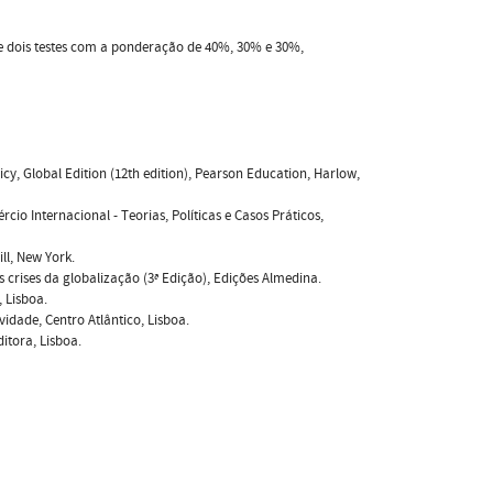
 e dois testes com a ponderação de 40%, 30% e 30%,
y, Global Edition (12th edition), Pearson Education, Harlow,
io Internacional - Teorias, Políticas e Casos Práticos,
ll, New York.
 crises da globalização (3ª Edição), Edições Almedina.
 Lisboa.
vidade, Centro Atlântico, Lisboa.
itora, Lisboa.