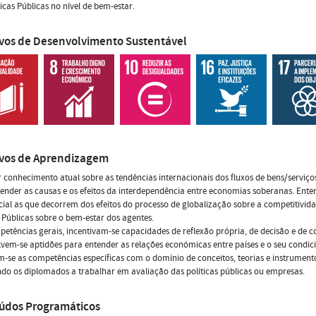
ticas Públicas no nível de bem-estar.
ivos de Desenvolvimento Sustentável
ivos de Aprendizagem
 conhecimento atual sobre as tendências internacionais dos fluxos de bens/serviços
ender as causas e os efeitos da interdependência entre economias soberanas. En
ial as que decorrem dos efeitos do processo de globalização sobre a competitivi
s Públicas sobre o bem-estar dos agentes.
etências gerais, incentivam-se capacidades de reflexão própria, de decisão e de c
vem-se aptidões para entender as relações económicas entre países e o seu condi
-se as competências específicas com o domínio de conceitos, teorias e instrumento
ndo os diplomados a trabalhar em avaliação das políticas públicas ou empresas.
údos Programáticos