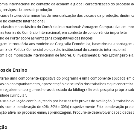
omia Internacional no contexto da economia global: caracterização do processo d
, serviços e fatores de produção.
cias e fatores determinantes da mundialização das trocas e da produção: dinâmic
 no contexto internacional
s clássica e neoclássica do Comércio internacional: Vantagem Comparativa em mode
as teorias do Comércio Internacional, em contexto de concorrência imperfeita
lo de Porter sobre as vantagens competitivas das nações
agem introdutória aos modelos de Geografia Económica, baseados na abordagem
omia da Política Comercial e o quadro institucional do comércio internacional
omia da mobilidade internacional de fatores: O Investimento Direto Estrangeiro e 
os de Ensino
s terão uma componente expositiva do programa e uma componente aplicada em que
as ao acompanhamento, apresentação e discussão dos trabalhos e que concretizam
m regularmente algumas horas de estudo da bibliografia e de pesquisa própria s
idade curricular.
ia-se a avaliação contínua, tendo por base as três provas de avaliação (1 trabalho d
ais, com a ponderação de 40%, 30% e 30%) respetivamente. Esta ponderação pretend
ação ativa no processo enino/aprendizagem. Procura-se desenvolver capacidades de 
ação