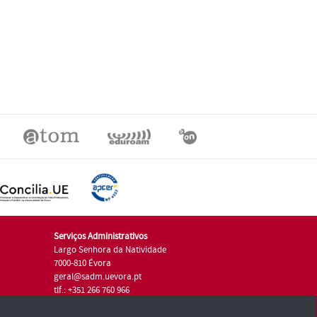
Serviços Administrativos
Largo Senhora da Natividade
7000-810 Évora
geral@sadm.uevora.pt
tlf.: +351 266 760 966