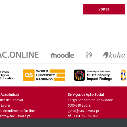
Voltar
s Académicos
Serviços de Ação Social
ues de Cadaval
Largo Senhora da Natividade
7 Évora
7000-810 Évora
de Atendimento On-line
geral@sas.uevora.pt
ento@sac.uevora.pt
tlf.: +351 266 760 960
1 266 760 220