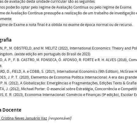
s de avaliação desta unidade curricular são as seguintes:
unos poderão optar pelo regime de Avaliação Contínua ou pelo regime de Exame.
gime de Avaliação Contínua pressupõe a realização de um trabalho de investigação
amente.
regime de Exame a nota final é a obtida no exame de época normal ou de recurso.
grafia
 P., M. OBSTFELD, and M. MELITZ (2022), International Economics: Theory and Polic
ingdom. (existe edição em português do Brasil de 2023)
, A. P., F. B. CASTRO, M. FONSECA, Ó. AFONSO, R. FORTE e R. H. ALVES (2018), Comérc
a.
D, D., FIELD, A. e COBB, S. (2017), International Economics (9th Edition), McGraw Hi
S, J. P. T. (2020), Elementos de Economia Política Internacional: A era das grandes
P. N. (2012), A Globalização: Emergências e Fragmentações, Edições Texto & Grafia,
, J. (2012), Michael Porter: O essencial sobre Estratégia, Concorrência e Competiti
, E. R. (2013), Economia Internacional: Comércio e Finanças (9ª edição), Escolar Ed
a Docente
a Cristina Neves Januário Vaz
[responsável]