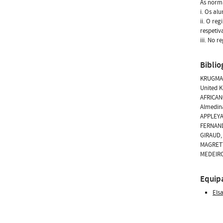
As norma
i. Os al
ii. O re
respetiv
iii. No 
Biblio
KRUGMAN,
United K
AFRICANO
Almedin
APPLEYAR
FERNANDE
GIRAUD, 
MAGRETTA
MEDEIROS
Equip
Els