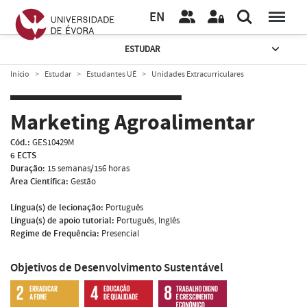
EN
ESTUDAR
Início
Estudar
Estudantes UÉ
Unidades Extracurriculares
Marketing Agroalimentar
Cód.:
GES10429M
6 ECTS
Duração:
15 semanas/156 horas
Área Científica:
Gestão
Língua(s) de lecionação:
Português
Língua(s) de apoio tutorial:
Português, Inglês
Regime de Frequência:
Presencial
Objetivos de Desenvolvimento Sustentável