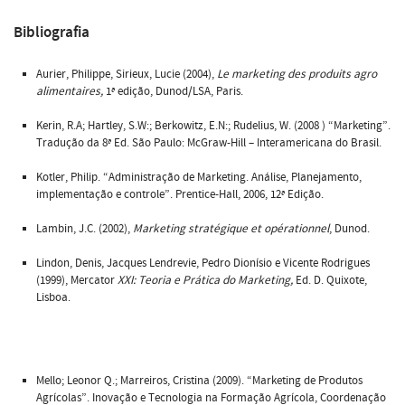
Bibliografia
Aurier, Philippe, Sirieux, Lucie (2004),
Le marketing des produits agro
alimentaires,
1ª edição, Dunod/LSA, Paris.
Kerin, R.A; Hartley, S.W:; Berkowitz, E.N:; Rudelius, W. (2008 ) “Marketing”.
Tradução da 8ª Ed. São Paulo: McGraw-Hill – Interamericana do Brasil.
Kotler, Philip. “Administração de Marketing. Análise, Planejamento,
implementação e controle”. Prentice-Hall, 2006, 12ª Edição.
Lambin, J.C. (2002),
Marketing stratégique et opérationnel
, Dunod.
Lindon, Denis, Jacques Lendrevie, Pedro Dionísio e Vicente Rodrigues
(1999), Mercator
XXI: Teoria e Prática do Marketing,
Ed. D. Quixote,
Lisboa.
Mello; Leonor Q.; Marreiros, Cristina (2009). “Marketing de Produtos
Agrícolas”. Inovação e Tecnologia na Formação Agrícola, Coordenação