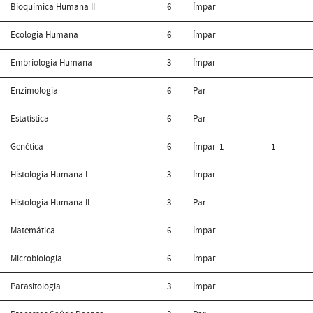
Bioquímica Humana II
6
Ímpar
Ecologia Humana
6
Ímpar
Embriologia Humana
3
Ímpar
Enzimologia
6
Par
Estatística
6
Par
Genética
6
Ímpar
1
1
Histologia Humana I
3
Ímpar
Histologia Humana II
3
Par
Matemática
6
Ímpar
Microbiologia
6
Ímpar
Parasitologia
3
Ímpar