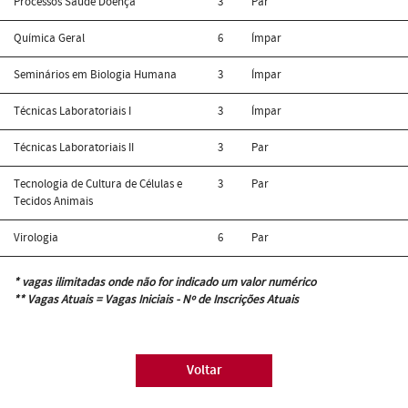
Processos Saúde Doença
3
Par
Química Geral
6
Ímpar
Seminários em Biologia Humana
3
Ímpar
Técnicas Laboratoriais I
3
Ímpar
Técnicas Laboratoriais II
3
Par
Tecnologia de Cultura de Células e
3
Par
Tecidos Animais
Virologia
6
Par
* vagas ilimitadas onde não for indicado um valor numérico
** Vagas Atuais = Vagas Iniciais - Nº de Inscrições Atuais
Voltar