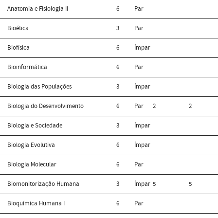
Anatomia e Fisiologia II
6
Par
Bioética
3
Par
Biofísica
6
Ímpar
Bioinformática
6
Par
Biologia das Populações
3
Ímpar
Biologia do Desenvolvimento
6
Par
2
2
Biologia e Sociedade
3
Ímpar
Biologia Evolutiva
6
Ímpar
Biologia Molecular
6
Par
Biomonitorização Humana
3
Ímpar
5
5
Bioquímica Humana I
6
Par