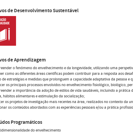
ivos de Desenvolvimento Sustentável
ivos de Aprendizagem
eender o fenómeno do envelhecimento e da longevidade, utilizando uma perspetiv
ber como as diferentes áreas científicas podem contribuir para a resposta aos desa
o de estratégias e medidas que prolonguem a capacidade adaptativa da pessoa e qu
cer os principais processos envolvidos no envelhecimento fisiológico, biológico, perc
eender a importância da adoção de estilos de vida saudáveis, incluindo a prática d
a, hábitos alimentares e estimulação da socialização;
er os projetos de investigação mais recentes na área, realizados no contexto da un
ionar os conteúdos abordados com as experiências pessoais e/ou a prática profission
údos Programáticos
tidimensionalidade do envelhecimento