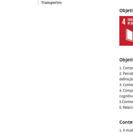
Transportes
Objet
Objet
1. Compr
2. Perce
definiçã
3. Conhe
4. Compr
cognitiv
5.Conhec
6. Relac
Conte
1. A mul