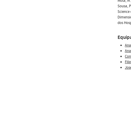
Mota, M.
Sousa, P
Science 
Dimensio
dos Hosp
Equip
Ana
Ana
Con
Fili
Jos