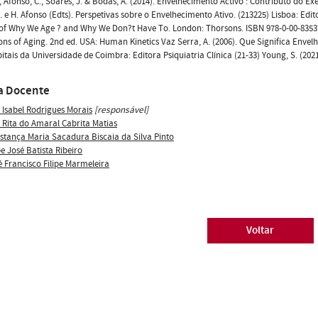
, Afonso, C., Soares, J. & Bodas, A. (2014). Envelhecimento Activo : Contributo do Exe
. e H. Afonso (Edts). Perspetivas sobre o Envelhecimento Ativo. (213225) Lisboa: Editor
of Why We Age ? and Why We Don?t Have To. London: Thorsons. ISBN 978-0-00-835374-
ns of Aging. 2nd ed. USA: Human Kinetics Vaz Serra, A. (2006). Que Significa Envelhec
itais da Universidade de Coimbra: Editora Psiquiatria Clínica (21-33) Young, S. (20
a Docente
 Isabel Rodrigues Morais
[responsável]
 Rita do Amaral Cabrita Matias
stança Maria Sacadura Biscaia da Silva Pinto
pe José Batista Ribeiro
é Francisco Filipe Marmeleira
Voltar