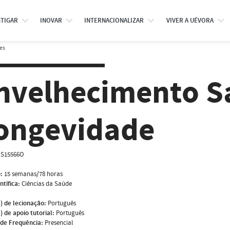
STIGAR
INOVAR
INTERNACIONALIZAR
VIVER A UÉVORA
es
nvelhecimento S
ongevidade
S15566O
:
15 semanas/78 horas
ntífica:
Ciências da Saúde
) de lecionação:
Português
) de apoio tutorial:
Português
de Frequência:
Presencial