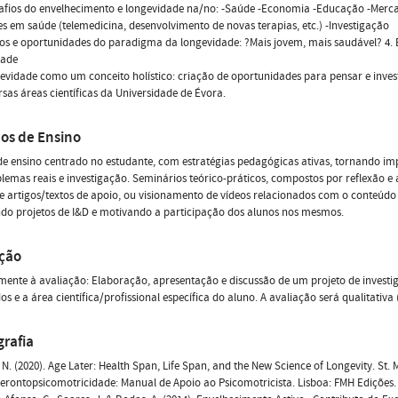
afios do envelhecimento e longevidade na/no: -Saúde -Economia -Educação -Mercad
s em saúde (telemedicina, desenvolvimento de novas terapias, etc.) -Investigação
ios e oportunidades do paradigma da longevidade: ?Mais jovem, mais saudável? 4. 
dade
gevidade como um conceito holístico: criação de oportunidades para pensar e inves
rsas áreas científicas da Universidade de Évora.
os de Ensino
e ensino centrado no estudante, com estratégias pedagógicas ativas, tornando implí
lemas reais e investigação. Seminários teórico-práticos, compostos por reflexão e a
de artigos/textos de apoio, ou visionamento de vídeos relacionados com o conteúdo
do projetos de I&D e motivando a participação dos alunos nos mesmos.
ação
mente à avaliação: Elaboração, apresentação e discussão de um projeto de invest
s e a área científica/profissional específica do aluno. A avaliação será qualitati
grafia
, N. (2020). Age Later: Health Span, Life Span, and the New Science of Longevity. St. 
Gerontopsicomotricidade: Manual de Apoio ao Psicomotricista. Lisboa: FMH Edições.