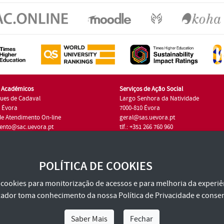
s Académicos
Serviços de Ação Social
ues de Cadaval
Largo Senhora da Natividade
7 Évora
7000-810 Évora
de Atendimento On-line
geral@sas.uevora.pt
ento@sac.uevora.pt
tlf.: +351 266 760 960
1 266 760 220
POLÍTICA DE COOKIES
za cookies para monitorização de acessos e para melhoria da experiên
tilizador toma conhecimento da nossa
Política de Privacidade
e consen
Saber Mais
Fechar