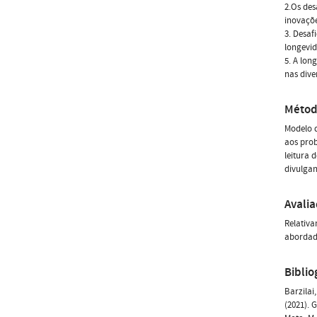
2.Os des
inovaçõe
3. Desaf
longevi
5. A lon
nas dive
Métod
Modelo d
aos prob
leitura 
divulgan
Avali
Relativa
abordado
Biblio
Barzilai
(2021). 