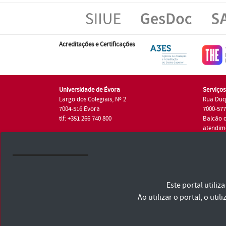
Acreditações e Certificações
Universidade de Évora
Serviço
Largo dos Colegiais, Nº 2
Rua Duq
7004-516 Évora
7000-57
tlf: +351 266 740 800
Balcão 
atendim
tlf.: +35
Universidade de Évora © 2026
Este portal utili
Consulte os Termos e Condições e Política de Privacidade
Declaração de Acessibilidade
Ao utilizar o portal, o u