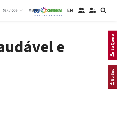
EN
SERVIÇOS
MEDIA
Eu Quero
audável e
Eu Sou