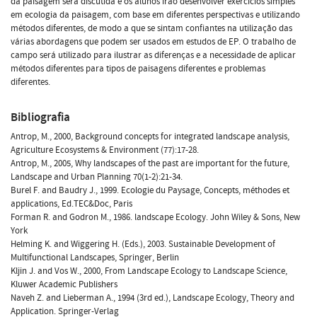
da paisagem será discutida e os alunos irão desenvolver exercícios simples
em ecologia da paisagem, com base em diferentes perspectivas e utilizando
métodos diferentes, de modo a que se sintam confiantes na utilização das
várias abordagens que podem ser usados em estudos de EP. O trabalho de
campo será utilizado para ilustrar as diferenças e a necessidade de aplicar
métodos diferentes para tipos de paisagens diferentes e problemas
diferentes.
Bibliografia
Antrop, M., 2000, Background concepts for integrated landscape analysis,
Agriculture Ecosystems & Environment (77):17-28.
Antrop, M., 2005, Why landscapes of the past are important for the future,
Landscape and Urban Planning 70(1-2):21-34.
Burel F. and Baudry J., 1999. Ecologie du Paysage, Concepts, méthodes et
applications, Ed.TEC&Doc, Paris
Forman R. and Godron M., 1986. landscape Ecology. John Wiley & Sons, New
York
Helming K. and Wiggering H. (Eds.), 2003. Sustainable Development of
Multifunctional Landscapes, Springer, Berlin
Kljin J. and Vos W., 2000, From Landscape Ecology to Landscape Science,
Kluwer Academic Publishers
Naveh Z. and Lieberman A., 1994 (3rd ed.), Landscape Ecology, Theory and
Application. Springer-Verlag