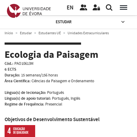
EN
ESTUDAR
Início
Estudar
Estudantes UÉ
Unidades Extracurriculares
Ecologia da Paisagem
Cód.:
PAO10613M
6 ECTS
Duração:
15 semanas/156 horas
Área Científica:
Ciências da Paisagem e Ordenamento
Língua(s) de lecionação:
Português
Língua(s) de apoio tutorial:
Português, Inglês
Regime de Frequência:
Presencial
Objetivos de Desenvolvimento Sustentável