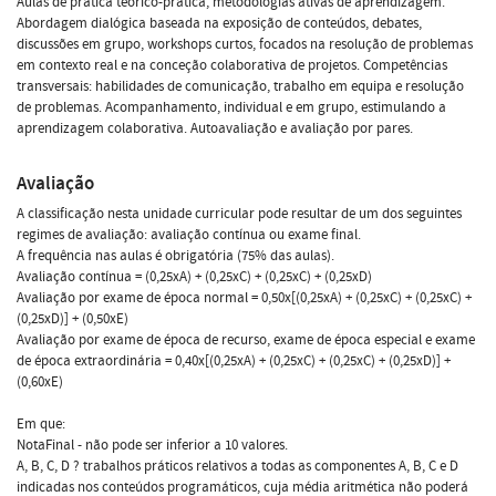
Aulas de prática teórico-prática, metodologias ativas de aprendizagem.
Abordagem dialógica baseada na exposição de conteúdos, debates,
discussões em grupo, workshops curtos, focados na resolução de problemas
em contexto real e na conceção colaborativa de projetos. Competências
transversais: habilidades de comunicação, trabalho em equipa e resolução
de problemas. Acompanhamento, individual e em grupo, estimulando a
aprendizagem colaborativa. Autoavaliação e avaliação por pares.
Avaliação
A classificação nesta unidade curricular pode resultar de um dos seguintes
regimes de avaliação: avaliação contínua ou exame final.
A frequência nas aulas é obrigatória (75% das aulas).
Avaliação contínua = (0,25xA) + (0,25xC) + (0,25xC) + (0,25xD)
Avaliação por exame de época normal = 0,50x[(0,25xA) + (0,25xC) + (0,25xC) +
(0,25xD)] + (0,50xE)
Avaliação por exame de época de recurso, exame de época especial e exame
de época extraordinária = 0,40x[(0,25xA) + (0,25xC) + (0,25xC) + (0,25xD)] +
(0,60xE)
Em que:
NotaFinal - não pode ser inferior a 10 valores.
A, B, C, D ? trabalhos práticos relativos a todas as componentes A, B, C e D
indicadas nos conteúdos programáticos, cuja média aritmética não poderá