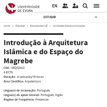
EN
ESTUDAR
Início
Estudar
Estudantes UÉ
Unidades Extracurriculares
Introdução à Arquitetura
Islâmica e do Espaço do
Magrebe
Cód.:
ARQ02541I
3 ECTS
Duração:
15 semanas/78 horas
Área Científica:
Arquitectura
Língua(s) de lecionação:
Português
Língua(s) de apoio tutorial:
Português, Inglês
Regime de Frequência:
Presencial