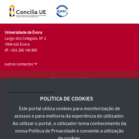
Universidade de Évora
Largo dos Colegiais, Nº 2
7004-516 Évora
tlf: +351 266 740 800
outros contactos
Universidade de Évora © 2026
Consulte os Termos e Condições e Política de Privacidade
POLÍTICA DE COOKIES
Declaração de Acessibilidade
Este portal utiliza cookies para monitorização de
acessos e para melhoria da experiência do utilizador.
Ao utilizar o portal, o utilizador toma conhecimento da
nossa
Política de Privacidade
e consente a utilização
de cookies.