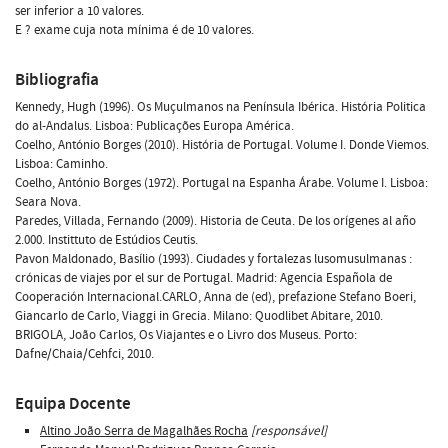
ser inferior a 10 valores.
E ? exame cuja nota mínima é de 10 valores.
Bibliografia
Kennedy, Hugh (1996). Os Muçulmanos na Península Ibérica. História Politica
do al-Andalus. Lisboa: Publicações Europa América.
Coelho, António Borges (2010). História de Portugal. Volume I. Donde Viemos.
Lisboa: Caminho.
Coelho, António Borges (1972). Portugal na Espanha Árabe. Volume I. Lisboa:
Seara Nova.
Paredes, Villada, Fernando (2009). Historia de Ceuta. De los orígenes al año
2.000. Instittuto de Estúdios Ceutis.
Pavon Maldonado, Basílio (1993). Ciudades y fortalezas lusomusulmanas :
crónicas de viajes por el sur de Portugal. Madrid: Agencia Española de
Cooperación Internacional.CARLO, Anna de (ed), prefazione Stefano Boeri,
Giancarlo de Carlo, Viaggi in Grecia. Milano: Quodlibet Abitare, 2010.
BRIGOLA, João Carlos, Os Viajantes e o Livro dos Museus. Porto:
Dafne/Chaia/Cehfci, 2010.
Equipa Docente
Altino João Serra de Magalhães Rocha
[responsável]