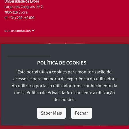
Universidade de Évora
Largo dos Colegiais, Nº 2
7004-516 Évora
tlf: +351 266 740 800
outros contactos
Universidade de Évora © 2026
Consulte os Termos e Condições e Política de Privacidade
POLÍTICA DE COOKIES
Declaração de Acessibilidade
Este portal utiliza cookies para monitorização de
acessos e para melhoria da experiência do utilizador.
Ao utilizar o portal, o utilizador toma conhecimento da
nossa
Política de Privacidade
e consente a utilização
de cookies.
Saber Mais
Fechar
Eu Sou
Eu Quero