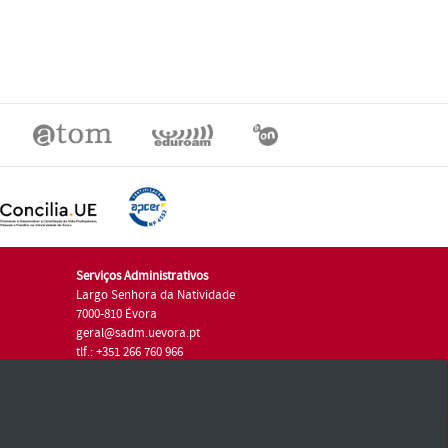
Serviços Administrativos
Largo Senhora da Natividade
7000-810 Évora
geral@sadm.uevora.pt
tlf.: +351 266 760 966