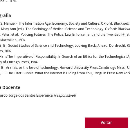
nal - 100%
grafia
, Manuel - The Information Age: Economy, Society and Culture. Oxford: Blackwell,
Mary Ann (ed.)  The Sociology of Medical Science and Technology. Oxford: Blackwe
 Peter, et al.  Policing Futures  The Police, Law Enforcement and the Twentieth-First
 Macmillan, 1997
 B.  Social Studies of Science and Technology: Looking Back, Ahead. Dordrecht: 
rs, 2002
ansThe Imperative of Responsibility: In Search of an Ethics for the Technological 
ty of Chicago Press, 1984
B., Aramis, or the love of technology, Harvard University Press,Cambridge Mass., U
 Eli. The Filter Bubble: What the Internet Is Hiding from You, Penguin Press New Yor
a Docente
ardo Jorge dos Santos Esperança
[responsável]
Voltar