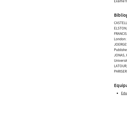
Exame fi
Biblio
CASTELLS
ELSTON, 
FRANCIS,
London:
JOERGES,
Publishe
JONAS, H
Universi
LATOUR, 
PARISER,
Equip
Edu