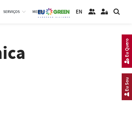
EN
SERVIÇOS
MEDIA
Eu Quero
nica
Eu Sou