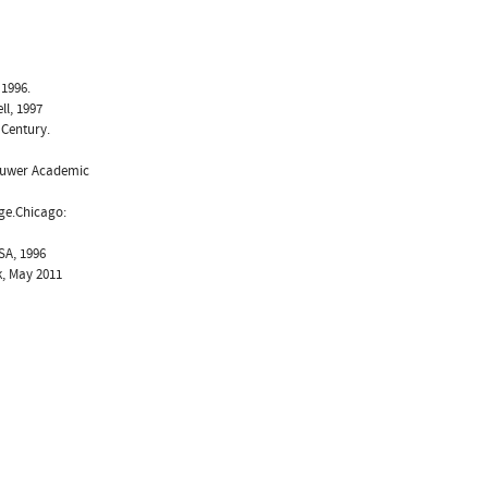
 1996.
ll, 1997
 Century.
Kluwer Academic
Age.Chicago:
SA, 1996
k, May 2011