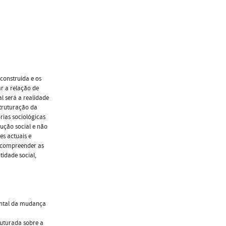
construída e os
ar a relação de
l será a realidade
truturação da
rias sociológicas
ução social e não
es actuais e
e compreender as
tidade social,
ental da mudança
ruturada sobre a