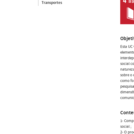
Transportes
Objet
Esta UC 
elemento
interdep
social 
natureza
sobre o
como for
pesquisa
dimensõe
comunica
Conte
1- Comp
social ;
2- O pro