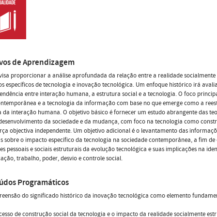
ivos de Aprendizagem
visa proporcionar a análise aprofundada da relação entre a realidade socialmente 
s específicos de tecnologia e inovação tecnológica. Um enfoque histórico irá avali
endência entre interação humana, a estrutura social e a tecnologia. O foco principa
contemporânea e a tecnologia da informação com base no que emerge como a rees
 da interação humana. O objetivo básico é fornecer um estudo abrangente das teo
 desenvolvimento da sociedade e da mudança, com foco na tecnologia como constr
ça objectiva independente. Um objetivo adicional é o levantamento das informaçõ
s sobre o impacto específico da tecnologia na sociedade contemporânea, a fim d
s pessoais e sociais estruturais da evolução tecnológica e suas implicações na iden
ção, trabalho, poder, desvio e controle social.
údos Programáticos
reensão do significado histórico da inovação tecnológica como elemento fundam
cesso de construção social da tecnologia e o impacto da realidade socialmente est