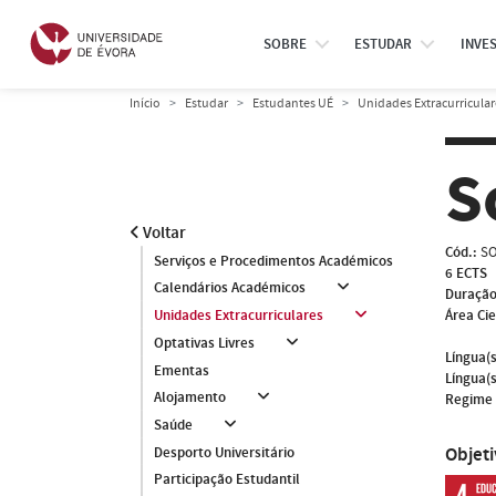
SOBRE
ESTUDAR
INVE
Início
Estudar
Estudantes UÉ
Unidades Extracurricular
S
Voltar
Cód.:
SO
Serviços e Procedimentos Académicos
6 ECTS
Calendários Académicos
Duração
Área Cie
Unidades Extracurriculares
Optativas Livres
Língua(s
Ementas
Língua(s
Alojamento
Regime 
Saúde
Objet
Desporto Universitário
Participação Estudantil