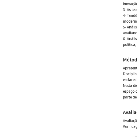
inovação
3- As te
4- Tendê
moderna 
5- Análi
avalian
6- Análi
política,
Métod
Apresent
Discipli
esclare
Nesta di
espaço 
parte de
Avali
Avaliaçã
Verifica