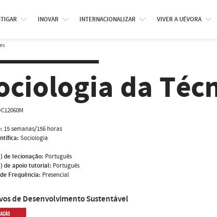
STIGAR
INOVAR
INTERNACIONALIZAR
VIVER A UÉVORA
es
ociologia da Téc
C12060M
:
15 semanas/156 horas
ntífica:
Sociologia
) de lecionação:
Português
) de apoio tutorial:
Português
de Frequência:
Presencial
ivos de Desenvolvimento Sustentável