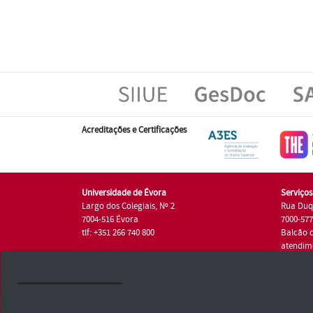
Acreditações e Certificações
Universidade de Évora
Serviço
Largo dos Colegiais, Nº 2
Rua Duq
7004-516 Évora
7000-57
tlf: +351 266 740 800
Balcão 
atendim
tlf.: +35
Universidade de Évora © 2026