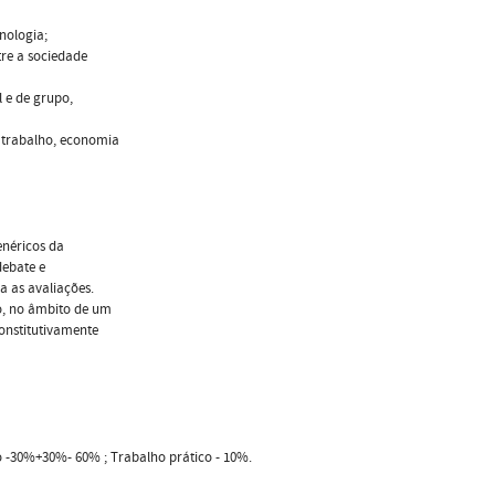
cnologia;
re a sociedade
l e de grupo,
: trabalho, economia
enéricos da
debate e
 as avaliações.
o, no âmbito de um
onstitutivamente
o -30%+30%- 60% ; Trabalho prático - 10%.