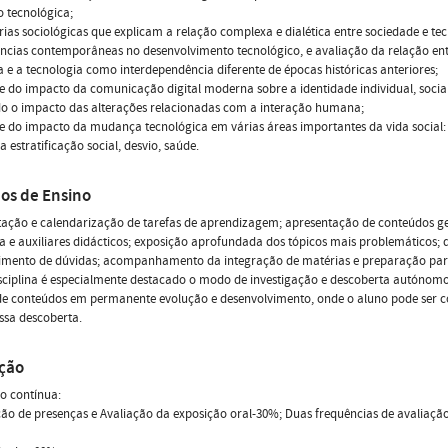
 tecnológica;
orias sociológicas que explicam a relação complexa e dialética entre sociedade e te
ncias contemporâneas no desenvolvimento tecnológico, e avaliação da relação ent
e a tecnologia como interdependência diferente de épocas históricas anteriores;
se do impacto da comunicação digital moderna sobre a identidade individual, socia
do o impacto das alterações relacionadas com a interação humana;
se do impacto da mudança tecnológica em várias áreas importantes da vida social
 a estratificação social, desvio, saúde.
os de Ensino
ação e calendarização de tarefas de aprendizagem; apresentação de conteúdos g
na e auxiliares didácticos; exposição aprofundada dos tópicos mais problemáticos; 
cimento de dúvidas; acompanhamento da integração de matérias e preparação para
sciplina é especialmente destacado o modo de investigação e descoberta autónom
de conteúdos em permanente evolução e desenvolvimento, onde o aluno pode ser c
ssa descoberta.
ação
o contínua:
ção de presenças e Avaliação da exposição oral-30%; Duas frequências de avaliaçã