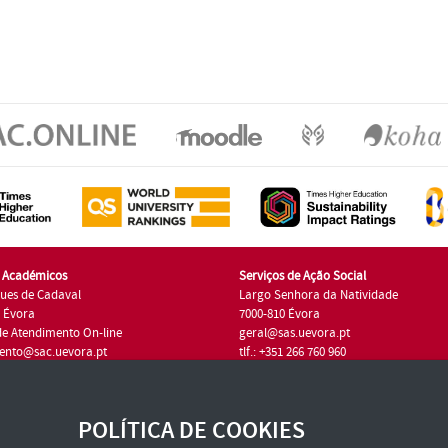
s Académicos
Serviços de Ação Social
ues de Cadaval
Largo Senhora da Natividade
7 Évora
7000-810 Évora
de Atendimento On-line
geral@sas.uevora.pt
ento@sac.uevora.pt
tlf.: +351 266 760 960
1 266 760 220
POLÍTICA DE COOKIES