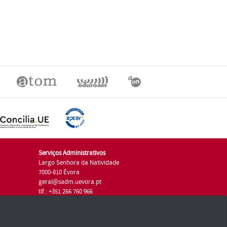
Serviços Administrativos
Largo Senhora da Natividade
7000-810 Évora
geral@sadm.uevora.pt
tlf.: +351 266 760 966