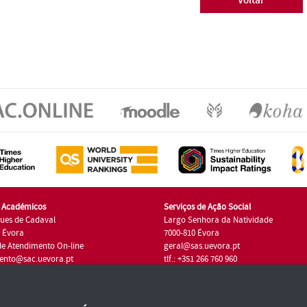
Voltar
s Académicos
Serviços de Ação Social
ues de Cadaval
Largo Senhora da Natividade
7 Évora
7000-810 Évora
de Atendimento On-line
geral@sas.uevora.pt
ento@sac.uevora.pt
tlf.: +351 266 760 960
1 266 760 220