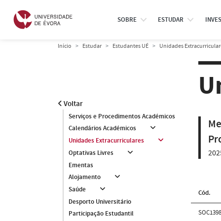
SOBRE
ESTUDAR
INVE
Início
Estudar
Estudantes UÉ
Unidades Extracurricular
U
Voltar
Serviços e Procedimentos Académicos
Me
Calendários Académicos
Pr
Unidades Extracurriculares
202
Optativas Livres
Ementas
Alojamento
Saúde
Cód.
Desporto Universitário
SOC139
Participação Estudantil