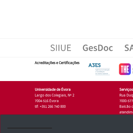
Acreditações e Certificações
Universidade de Évora
Serviço
Largo dos Colegiais, Nº 2
Rua Duq
7004-516 Évora
7000-57
tlf: +351 266 740 800
Balcão 
atendim
tlf.: +35