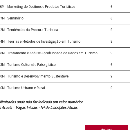
05M
Marketing de Destinos e Produtos Turísticos
6
27M
Seminário
6
02M
Tendências da Procura Turística
6
04M
Teorias e Métodos de Investigação em Turismo
9
28M
Tratamento e Análise Aprofundada de Dados em Turismo
9
03M
Turismo Cultural e Paisagístico
6
90M
Turismo e Desenvolvimento Sustentável
9
86M
Turismo Urbano e Rural
6
ilimitadas onde não for indicado um valor numérico
 Atuais = Vagas Iniciais - Nº de Inscrições Atuais