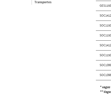
Transportes
GES115
SOC141
SOC115
SOC115
SOC141
SOC115
SOC139
SOC139
* vagas 
** Vagas