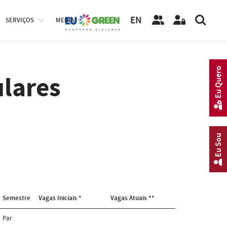
EN
SERVIÇOS
MEDIA
Eu Quero
ulares
Eu Sou
Semestre
Vagas Iniciais *
Vagas Atuais **
Par