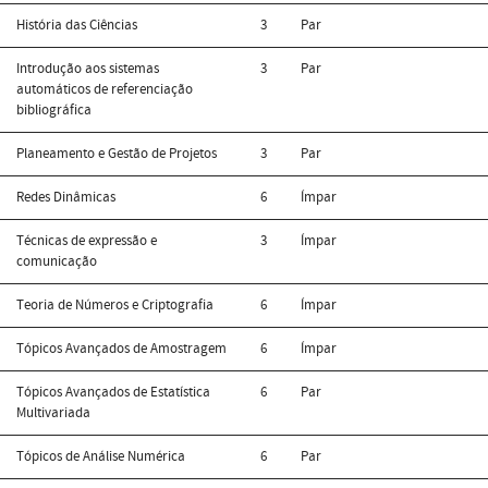
História das Ciências
3
Par
Introdução aos sistemas
3
Par
automáticos de referenciação
bibliográfica
Planeamento e Gestão de Projetos
3
Par
Redes Dinâmicas
6
Ímpar
Técnicas de expressão e
3
Ímpar
comunicação
Teoria de Números e Criptografia
6
Ímpar
Tópicos Avançados de Amostragem
6
Ímpar
Tópicos Avançados de Estatística
6
Par
Multivariada
Tópicos de Análise Numérica
6
Par