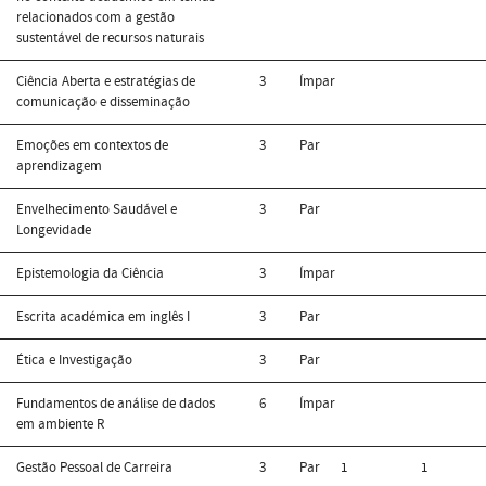
relacionados com a gestão
sustentável de recursos naturais
Ciência Aberta e estratégias de
3
Ímpar
comunicação e disseminação
Emoções em contextos de
3
Par
aprendizagem
Envelhecimento Saudável e
3
Par
Longevidade
Epistemologia da Ciência
3
Ímpar
Escrita académica em inglês I
3
Par
Ética e Investigação
3
Par
Fundamentos de análise de dados
6
Ímpar
em ambiente R
Gestão Pessoal de Carreira
3
Par
1
1