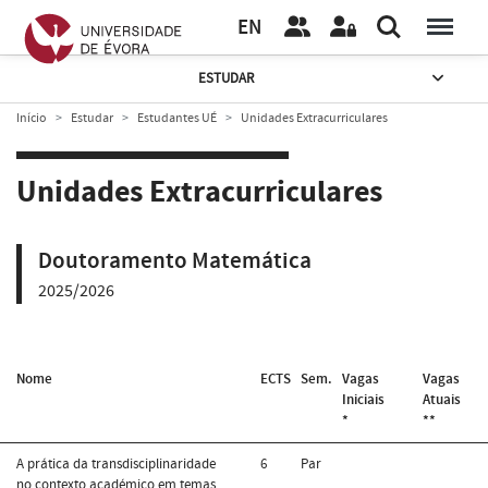
EN
ESTUDAR
Início
Estudar
Estudantes UÉ
Unidades Extracurriculares
Unidades Extracurriculares
Doutoramento Matemática
2025/2026
Nome
ECTS
Sem.
Vagas
Vagas
Iniciais
Atuais
*
**
A prática da transdisciplinaridade
6
Par
no contexto académico em temas