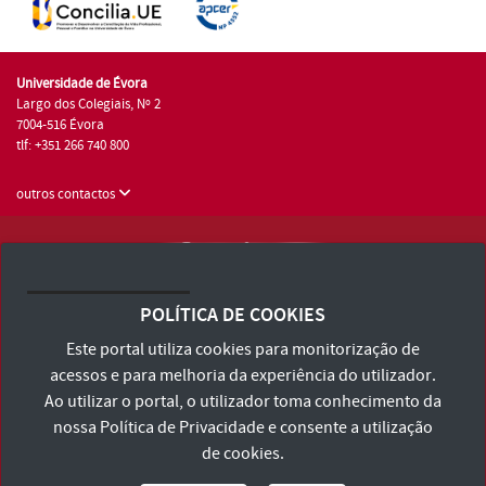
Universidade de Évora
Largo dos Colegiais, Nº 2
7004-516 Évora
tlf: +351 266 740 800
outros contactos
Universidade de Évora © 2026
Consulte os Termos e Condições e Política de Privacidade
POLÍTICA DE COOKIES
Declaração de Acessibilidade
Este portal utiliza cookies para monitorização de
acessos e para melhoria da experiência do utilizador.
Ao utilizar o portal, o utilizador toma conhecimento da
nossa
Política de Privacidade
e consente a utilização
de cookies.