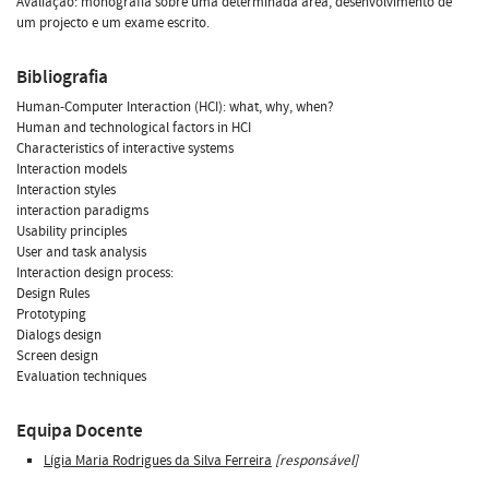
Avaliação: monografia sobre uma determinada área, desenvolvimento de
um projecto e um exame escrito.
Bibliografia
Human-Computer Interaction (HCI): what, why, when?
Human and technological factors in HCI
Characteristics of interactive systems
Interaction models
Interaction styles
interaction paradigms
Usability principles
User and task analysis
Interaction design process:
Design Rules
Prototyping
Dialogs design
Screen design
Evaluation techniques
Equipa Docente
Lígia Maria Rodrigues da Silva Ferreira
[responsável]