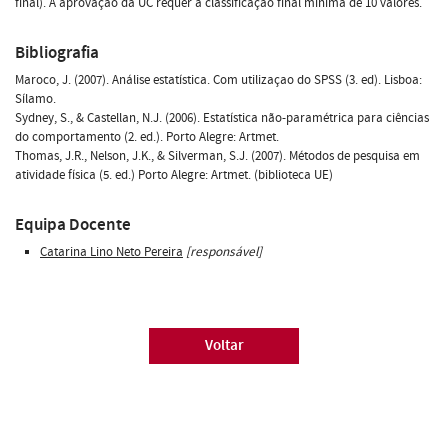
final). A aprovação da UC requer a classificação final mínima de 10 valores.
Bibliografia
Maroco, J. (2007). Análise estatística. Com utilizaçao do SPSS (3. ed). Lisboa:
Sílamo.
Sydney, S., & Castellan, N.J. (2006). Estatística não-paramétrica para ciências
do comportamento (2. ed.). Porto Alegre: Artmet.
Thomas, J.R., Nelson, J.K., & Silverman, S.J. (2007). Métodos de pesquisa em
atividade física (5. ed.) Porto Alegre: Artmet. (biblioteca UE)
Equipa Docente
Catarina Lino Neto Pereira
[responsável]
Voltar