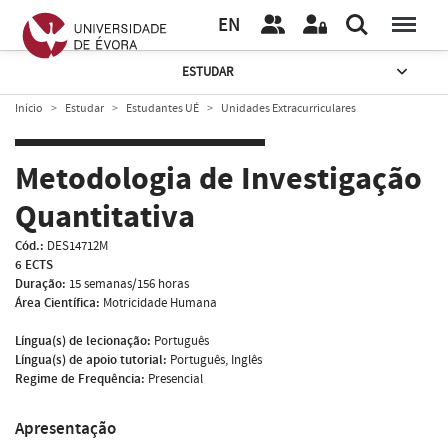
EN
ESTUDAR
Início
Estudar
Estudantes UÉ
Unidades Extracurriculares
Metodologia de Investigação
Quantitativa
Cód.:
DES14712M
6 ECTS
Duração:
15 semanas/156 horas
Área Científica:
Motricidade Humana
Língua(s) de lecionação:
Português
Língua(s) de apoio tutorial:
Português, Inglês
Regime de Frequência:
Presencial
Apresentação