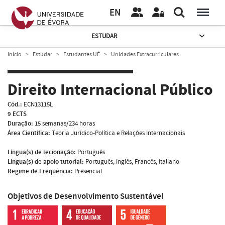
EN
ESTUDAR
Início
Estudar
Estudantes UÉ
Unidades Extracurriculares
Direito Internacional Público
Cód.:
ECN13115L
9 ECTS
Duração:
15 semanas/234 horas
Área Científica:
Teoria Jurídico-Política e Relações Internacionais
Língua(s) de lecionação:
Português
Língua(s) de apoio tutorial:
Português, Inglês, Francês, Italiano
Regime de Frequência:
Presencial
Objetivos de Desenvolvimento Sustentável