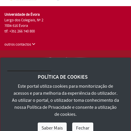
Universidade de Évora
Largo dos Colegiais, Nº 2
7004-516 Évora
tlf: +351 266 740 800
outros contactos
Universidade de Évora © 2026
Consulte os Termos e Condições e Política de Privacidade
POLÍTICA DE COOKIES
Declaração de Acessibilidade
Este portal utiliza cookies para monitorização de
acessos e para melhoria da experiência do utilizador.
Ao utilizar o portal, o utilizador toma conhecimento da
nossa
Política de Privacidade
e consente a utilização
de cookies.
Saber Mais
Fechar