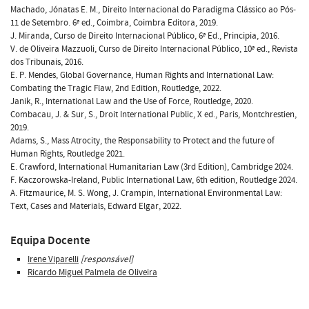
Machado, Jónatas E. M., Direito Internacional do Paradigma Clássico ao Pós-
11 de Setembro. 6ª ed., Coimbra, Coimbra Editora, 2019.
J. Miranda, Curso de Direito Internacional Público, 6ª Ed., Principia, 2016.
V. de Oliveira Mazzuoli, Curso de Direito Internacional Público, 10ª ed., Revista
dos Tribunais, 2016.
E. P. Mendes, Global Governance, Human Rights and International Law:
Combating the Tragic Flaw, 2nd Edition, Routledge, 2022.
Janik, R., International Law and the Use of Force, Routledge, 2020.
Combacau, J. & Sur, S., Droit International Public, X ed., Paris, Montchrestien,
2019.
Adams, S., Mass Atrocity, the Responsability to Protect and the future of
Human Rights, Routledge 2021.
E. Crawford, International Humanitarian Law (3rd Edition), Cambridge 2024.
F. Kaczorowska-Ireland, Public International Law, 6th edition, Routledge 2024.
A. Fitzmaurice, M. S. Wong, J. Crampin, International Environmental Law:
Text, Cases and Materials, Edward Elgar, 2022.
Equipa Docente
Irene Viparelli
[responsável]
Ricardo Miguel Palmela de Oliveira