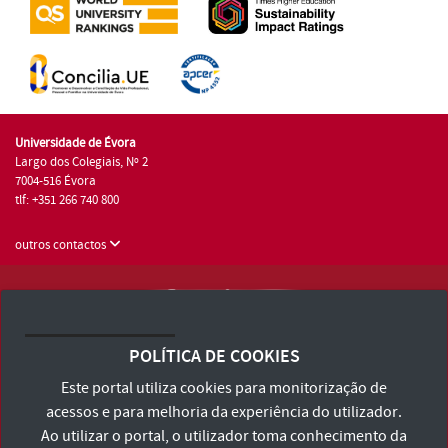
Universidade de Évora
Largo dos Colegiais, Nº 2
7004-516 Évora
tlf: +351 266 740 800
outros contactos
Universidade de Évora © 2026
Consulte os Termos e Condições e Política de Privacidade
POLÍTICA DE COOKIES
Declaração de Acessibilidade
Este portal utiliza cookies para monitorização de
acessos e para melhoria da experiência do utilizador.
Ao utilizar o portal, o utilizador toma conhecimento da