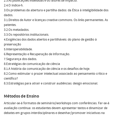
2.3.As publicações indexadas e os fatores de impacto.
2.4.O índice-h.
3.Os problemas da abertura e partilha dados: da Ética à inteligibilidade dos
dados.
3.1.Direitos de Autor e licenças creative commons. Os links permanentes. As
patentes.
3.2.Os metadados.
3.3.Os repositórios institucionais.
4.Exigências dos dados abertos e partilháveis: do plano de gestão à
preservação
5.Interoperabilidade.
6.Representação e Recuperação de Informação.
7.Segurança dos dados.
8.Estratégias de comunicação de ciência
8.1.A história da comunicação de ciência e os desafios de hoje.
8.2.Como estimular o prazer intelectual associado ao pensamento crítico e
científico?
8.3.Estratégias para atrair e construir audiências: design emocional.
Métodos de Ensino
Articular-se-á formatos de seminário/workshops com conferências. Far-se-á
avaliação contínua: os estudantes devem apresentar textos e dinamizar de
debates em grupos interdisciplinares e desenhar/promover iniciativas na