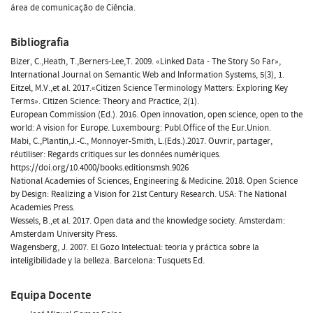
área de comunicação de Ciência.
Bibliografia
Bizer, C.,Heath, T.,Berners-Lee,T. 2009. «Linked Data - The Story So Far»,
International Journal on Semantic Web and Information Systems, 5(3), 1.
Eitzel, M.V.,et al. 2017.«Citizen Science Terminology Matters: Exploring Key
Terms». Citizen Science: Theory and Practice, 2(1).
European Commission (Ed.). 2016. Open innovation, open science, open to the
world: A vision for Europe. Luxembourg: Publ.Office of the Eur.Union.
Mabi, C.,Plantin,J.-C., Monnoyer-Smith, L.(Eds.).2017. Ouvrir, partager,
réutiliser: Regards critiques sur les données numériques.
https://doi.org/10.4000/books.editionsmsh.9026
National Academies of Sciences, Engineering & Medicine. 2018. Open Science
by Design: Realizing a Vision for 21st Century Research. USA: The National
Academies Press.
Wessels, B.,et al. 2017. Open data and the knowledge society. Amsterdam:
Amsterdam University Press.
Wagensberg, J. 2007. El Gozo Intelectual: teoria y práctica sobre la
inteligibilidade y la belleza. Barcelona: Tusquets Ed.
Equipa Docente