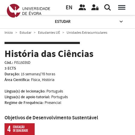
EN
ESTUDAR
Início
Estudar
Estudantes UÉ
Unidades Extracurriculares
História das Ciências
Cód.:
FIS15035D
3 ECTS
Duração:
15 semanas/78 horas
Área Científica:
Física, História
Língua(s) de lecionação:
Português
Língua(s) de apoio tutorial:
Português
Regime de Frequência:
Presencial
Objetivos de Desenvolvimento Sustentável