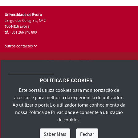
Universidade de Évora
Largo dos Colegiais, Nº 2
7004-516 Évora
tlf: +351 266 740 800
outros contactos
Universidade de Évora © 2026
Consulte os Termos e Condições e Política de Privacidade
POLÍTICA DE COOKIES
Declaração de Acessibilidade
Este portal utiliza cookies para monitorização de
acessos e para melhoria da experiência do utilizador.
Ao utilizar o portal, o utilizador toma conhecimento da
nossa
Política de Privacidade
e consente a utilização
de cookies.
Saber Mais
Fechar