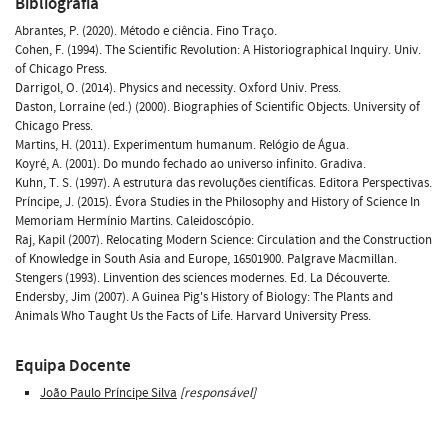
Bibliografia
Abrantes, P. (2020). Método e ciência. Fino Traço.
Cohen, F. (1994). The Scientific Revolution: A Historiographical Inquiry. Univ.
of Chicago Press.
Darrigol, O. (2014). Physics and necessity. Oxford Univ. Press.
Daston, Lorraine (ed.) (2000). Biographies of Scientific Objects. University of
Chicago Press.
Martins, H. (2011). Experimentum humanum. Relógio de Água.
Koyré, A. (2001). Do mundo fechado ao universo infinito. Gradiva.
Kuhn, T. S. (1997). A estrutura das revoluções científicas. Editora Perspectivas.
Príncipe, J. (2015). Évora Studies in the Philosophy and History of Science In
Memoriam Hermínio Martins. Caleidoscópio.
Raj, Kapil (2007). Relocating Modern Science: Circulation and the Construction
of Knowledge in South Asia and Europe, 16501900. Palgrave Macmillan.
Stengers (1993). Linvention des sciences modernes. Ed. La Découverte.
Endersby, Jim (2007). A Guinea Pig's History of Biology: The Plants and
Animals Who Taught Us the Facts of Life. Harvard University Press.
Equipa Docente
João Paulo Príncipe Silva
[responsável]