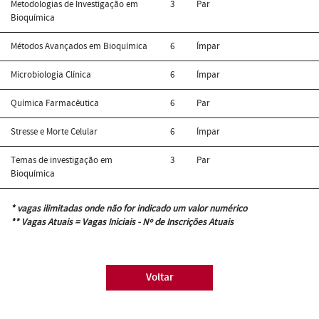
Metodologias de Investigação em
3
Par
Bioquímica
Métodos Avançados em Bioquímica
6
Ímpar
Microbiologia Clínica
6
Ímpar
Química Farmacêutica
6
Par
Stresse e Morte Celular
6
Ímpar
Temas de investigação em
3
Par
Bioquímica
* vagas ilimitadas onde não for indicado um valor numérico
** Vagas Atuais = Vagas Iniciais - Nº de Inscrições Atuais
Voltar