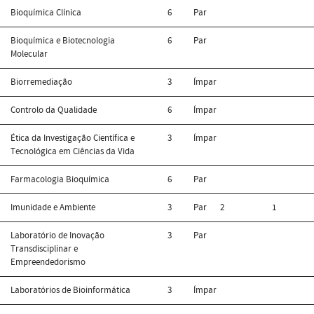
Bioquímica Clínica
6
Par
Bioquímica e Biotecnologia
6
Par
Molecular
Biorremediação
3
Ímpar
Controlo da Qualidade
6
Ímpar
Ética da Investigação Científica e
3
Ímpar
Tecnológica em Ciências da Vida
Farmacologia Bioquímica
6
Par
Imunidade e Ambiente
3
Par
2
1
Laboratório de Inovação
3
Par
Transdisciplinar e
Empreendedorismo
Laboratórios de Bioinformática
3
Ímpar