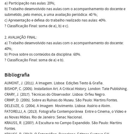
a) Participação nas aulas: 20%;
b) Trabalho desenvolvido nas aulas com o acompanhamento do docente e
submetido, pelo menos, a uma avaliação periódica: 40 %;
c) Apresentação e defesa do trabalho realizado nas aulas: 40%.
? Classificação Final: soma de a), b) e c).
2. AVALIAÇÃO FINAL:
a) Trabalho desenvolvido nas aulas com o acompanhamento do docente:
40%;
b) Prova sobre os conteúdos da disciplina: 60%.
? Classificação Final: soma de a) e b).
Bibliografia
AUMONT, J. (2011). A Imagem. Lisboa: Edições Texto & Grafia.
BISHOP, C. (2005). Installation Art. A Critical History. London: Tate Publishing.
CRARY, J. (2017). Técnicas do Observador. Lisboa: Orfeu Negro.
CRIMP, D. (2005). Sobre as Ruínas do Museu. São Paulo: Martins Fontes.
DELEUZE, G. (2004). A Imagem  Movimento. Lisboa: Assírio e Alvim.
FATORELLI, A. (2013). Fotografia Contemporânea  Entre o Cinema, o Vídeo e
as Novas Mídias. Rio de Janeiro: Senac Nacional.
KRAUSS, R. ((2007). A Escultura no Campo Expandido. São Paulo: Martins
Fontes.