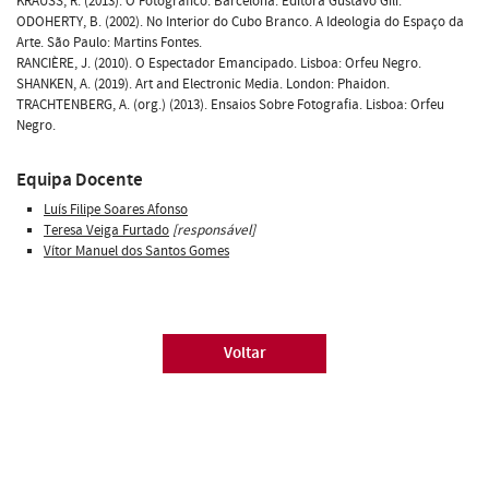
KRAUSS, R. (2013). O Fotográfico. Barcelona: Editora Gustavo Gili.
ODOHERTY, B. (2002). No Interior do Cubo Branco. A Ideologia do Espaço da
Arte. São Paulo: Martins Fontes.
RANCIÈRE, J. (2010). O Espectador Emancipado. Lisboa: Orfeu Negro.
SHANKEN, A. (2019). Art and Electronic Media. London: Phaidon.
TRACHTENBERG, A. (org.) (2013). Ensaios Sobre Fotografia. Lisboa: Orfeu
Negro.
Equipa Docente
Luís Filipe Soares Afonso
Teresa Veiga Furtado
[responsável]
Vítor Manuel dos Santos Gomes
Voltar