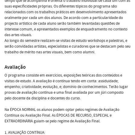
tempo que se acompanha e orienta o trabalho individual de cada um com as
suas especificidades próprias. Os diferentes tópicos do programa são
relacionados com os trabalhos práticos em desenvolvimento apresentados
oralmente por cada um dos alunos. De acordo com a particularidade do
projecto artístico de cada aluno serão também levantadas questões de
interesse comum, e apresentados exemplos de enquadramento no contexto
das artes visuais.
Ao longo do semestre realizam-se visitas de estudo workshops e palestras, e
serão convidadas artistas, especialistas e curadores que se destacam pelo seu
trabalho de mérito nas artes visuais, bem como alumni.
Avaliação
O programa consiste em exercícios, exposições teóricas dos conteúdos e
visitas de estudo. A avaliação é contínua tendo em conta: assiduidade;
empenho; criatividade; evolução, e; domínio de conhecimentos. Terão lugar
provas de avaliação contínua e uma final avaliada por um júri composto
pelo docente da disciplina e docentes do curso.
Na ÉPOCA NORMAL os alunos podem optar pelos regimes de Avaliação
Contínua ou Avaliação Final. As ÉPOCAS DE RECURSO, ESPECIAL e
EXTRAORDINÁRIA guiam-se pelo regime de Avaliação Final.
1. AVALIAÇÃO CONTÍNUA: