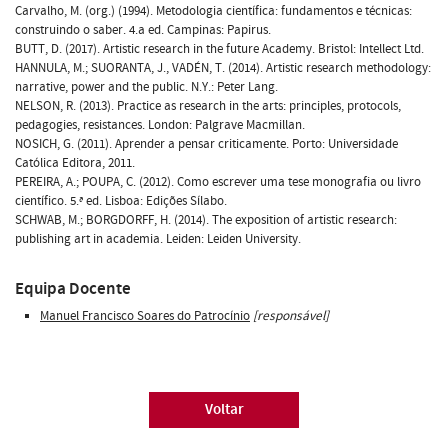
Carvalho, M. (org.) (1994). Metodologia científica: fundamentos e técnicas:
construindo o saber. 4.a ed. Campinas: Papirus.
BUTT, D. (2017). Artistic research in the future Academy. Bristol: Intellect Ltd.
HANNULA, M.; SUORANTA, J., VADÉN, T. (2014). Artistic research methodology:
narrative, power and the public. N.Y.: Peter Lang.
NELSON, R. (2013). Practice as research in the arts: principles, protocols,
pedagogies, resistances. London: Palgrave Macmillan.
NOSICH, G. (2011). Aprender a pensar criticamente. Porto: Universidade
Católica Editora, 2011.
PEREIRA, A.; POUPA, C. (2012). Como escrever uma tese monografia ou livro
científico. 5.ª ed. Lisboa: Edições Sílabo.
SCHWAB, M.; BORGDORFF, H. (2014). The exposition of artistic research:
publishing art in academia. Leiden: Leiden University.
Equipa Docente
Manuel Francisco Soares do Patrocínio
[responsável]
Voltar