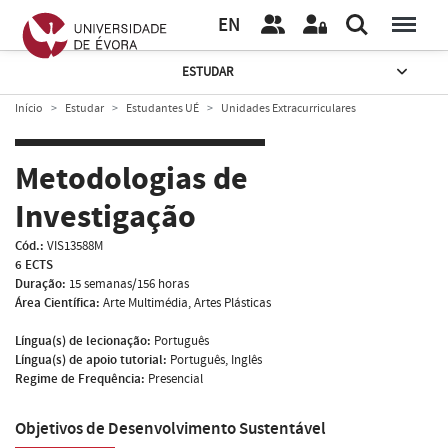
EN
ESTUDAR
Início
Estudar
Estudantes UÉ
Unidades Extracurriculares
Metodologias de
Investigação
Cód.:
VIS13588M
6 ECTS
Duração:
15 semanas/156 horas
Área Científica:
Arte Multimédia, Artes Plásticas
Língua(s) de lecionação:
Português
Língua(s) de apoio tutorial:
Português, Inglês
Regime de Frequência:
Presencial
Objetivos de Desenvolvimento Sustentável