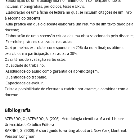
 Elaboração de uma bibliografia no mínimo com 30 menções onde se
incluam: monografias, periódicos, teses e URL's;
 Elaboração de uma ficha de leitura na qual se incluam citações de um livro
à escolha do discente;
 Aula prática em que o discente elaborará um resumo de um texto dado pela
docente;
 Elaboração de uma recensão crítica de uma obra selecionada pelo discente;
 Exercícios práticos realizados nas aulas.
Os 4 primeiros exercícios correspondem a 70% da nota final; os últimos
exercícios e a participação nas aulas a 30%.
Os critérios de avaliação serão estes:
 Qualidade do trabalho;
 Assiduidade do aluno como garantia de aprendizagem;
 Quantidade do trabalho;
 Capacidade de evoluir.
Existe a possibilidade de efectuar a cadeira por exame, a combinar com a
docente.
Bibliografia
AZEVEDO, C.; AZEVEDO, A. (2003). Metodologia científica. 6.a ed. Lisboa:
Universidade Católica Editora.
BARNET, S. (2005). A short guide to writing about art. New York; Montreal:
Pearson Longman.