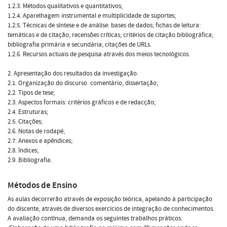
1.2.3. Métodos qualitativos e quantitativos;
1.2.4. Aparelhagem instrumental e multiplicidade de suportes;
1.2.5. Técnicas de síntese e de análise: bases de dados; fichas de leitura:
temáticas e de citação; recensões críticas; critérios de citação bibliográfica;
bibliografia primária e secundária; citações de URLs.
1.2.6. Recursos actuais de pesquisa através dos meios tecnológicos.
2. Apresentação dos resultados da investigação.
2.1. Organização do discurso  comentário, dissertação;
2.2. Tipos de tese;
2.3. Aspectos formais: critérios gráficos e de redacção;
2.4. Estruturas;
2.5. Citações;
2.6. Notas de rodapé;
2.7. Anexos e apêndices;
2.8. Índices;
2.9. Bibliografia.
Métodos de Ensino
As aulas decorrerão através de exposição teórica, apelando à participação
do discente, através de diversos exercícios de integração de conhecimentos.
A avaliação contínua, demanda os seguintes trabalhos práticos: