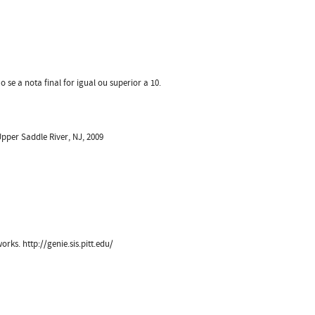
e a nota final for igual ou superior a 10.
 Upper Saddle River, NJ, 2009
ks. http://genie.sis.pitt.edu/