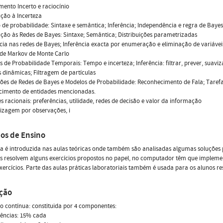
ento Incerto e raciocínio
ução à Incerteza
o de probabilidade: Sintaxe e semântica; Inferência; Independência e regra de Bayes
ução às Redes de Bayes: Sintaxe; Semântica; Distribuições parametrizadas
ncia nas redes de Bayes; Inferência exacta por enumeração e eliminação de variáve
 de Markov de Monte Carlo
s de Probabilidade Temporais: Tempo e incerteza; Inferência: filtrar, prever, suavi
 dinâmicas; Filtragem de partículas
ções de Redes de Bayes e Modelos de Probabilidade: Reconhecimento de Fala; Tare
cimento de entidades mencionadas.
es racionais: preferências, utilidade, redes de decisão e valor da informação
izagem por observações, i
os de Ensino
a é introduzida nas aulas teóricas onde também são analisadas algumas soluções p
s resolvem alguns exercícios propostos no papel, no computador têm que implemen
xercícios. Parte das aulas práticas laboratoriais também é usada para os alunos re
ação
o contínua: constituida por 4 componentes:
uências: 15% cada