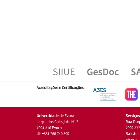
Acreditações e Certificações
Universidade de Évora
Serviço
Largo dos Colegiais, Nº 2
Rua Duq
7004-516 Évora
7000-57
tlf: +351 266 740 800
Balcão 
atendim