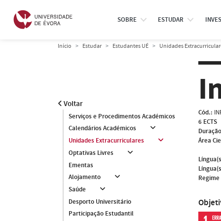
SOBRE
ESTUDAR
INVE
Início
Estudar
Estudantes UÉ
Unidades Extracurricular
I
Voltar
Cód.:
IN
Serviços e Procedimentos Académicos
6 ECTS
Calendários Académicos
Duração
Área Cie
Unidades Extracurriculares
Optativas Livres
Língua(s
Ementas
Língua(s
Alojamento
Regime 
Saúde
Objet
Desporto Universitário
Participação Estudantil