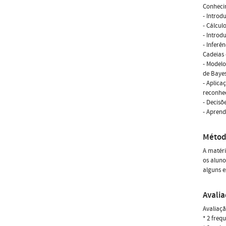
Conhecim
- Introd
- Cálcul
- Introd
- Inferê
Cadeias
- Modelo
de Bayes
- Aplica
reconhe
- Decisõ
- Aprend
Métod
A matéri
os aluno
alguns e
Avali
Avaliaçã
* 2 freq