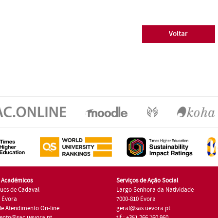
Voltar
s Académicos
Serviços de Ação Social
ues de Cadaval
Largo Senhora da Natividade
7 Évora
7000-810 Évora
de Atendimento On-line
geral@sas.uevora.pt
ento@sac.uevora.pt
tlf.: +351 266 760 960