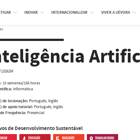
STIGAR
INOVAR
INTERNACIONALIZAR
VIVER A UÉVORA
es
nteligência Artifi
F13262M
:
15 semanas/156 horas
ntífica:
Informática
) de lecionação:
Português, Inglês
) de apoio tutorial:
Português, Inglês
de Frequência:
Presencial
ivos de Desenvolvimento Sustentável