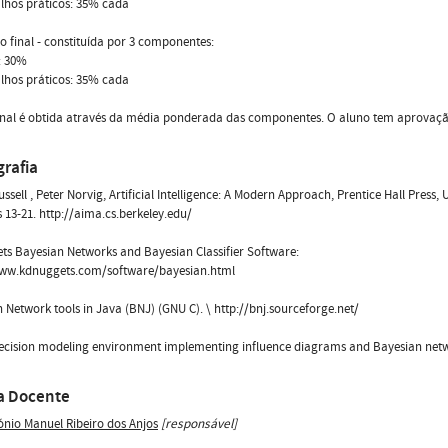
alhos práticos: 35% cada
o final - constituída por 3 componentes:
: 30%
alhos práticos: 35% cada
inal é obtida através da média ponderada das componentes. O aluno tem aprovação s
grafia
ussell , Peter Norvig, Artificial Intelligence: A Modern Approach, Prentice Hall Press,
 13-21. http://aima.cs.berkeley.edu/
s Bayesian Networks and Bayesian Classifier Software:
www.kdnuggets.com/software/bayesian.html
 Network tools in Java (BNJ) (GNU C). \ http://bnj.sourceforge.net/
ecision modeling environment implementing influence diagrams and Bayesian networ
a Docente
ónio Manuel Ribeiro dos Anjos
[responsável]