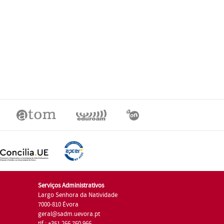
Serviços Administrativos
Largo Senhora da Natividade
7000-810 Évora
geral@sadm.uevora.pt
tlf.: +351 266 760 966