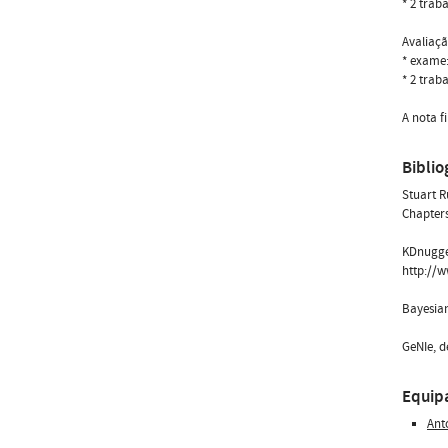
* 2 trab
Avaliaçã
* exame
* 2 trab
A nota f
Biblio
Stuart R
Chapters
KDnugget
http://
Bayesian
GeNIe, d
Equip
Ant