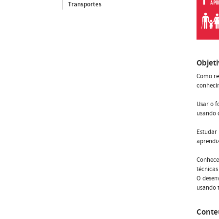
Transportes
Objet
Como res
conhecim
Usar o 
usando d
Estudar 
aprendiz
Conhecer
técnicas
O desen
usando t
Conte