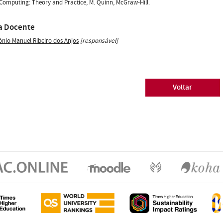
 Computing: Theory and Practice, M. Quinn, McGraw-Hill.
a Docente
ónio Manuel Ribeiro dos Anjos
[responsável]
Voltar