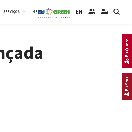
EN
SERVIÇOS
MEDIA
Eu Quero
nçada
Eu Sou