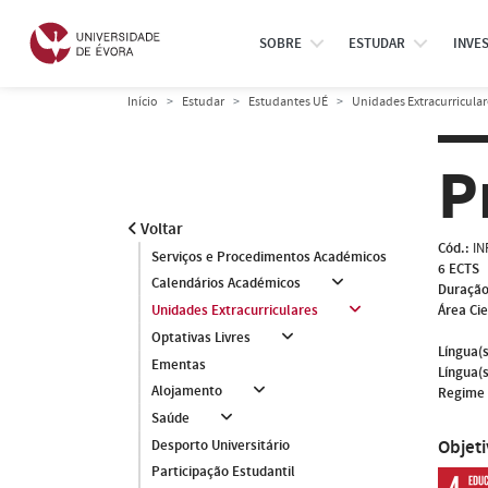
SOBRE
ESTUDAR
INVE
Início
Estudar
Estudantes UÉ
Unidades Extracurricular
P
Voltar
Cód.:
IN
Serviços e Procedimentos Académicos
6 ECTS
Calendários Académicos
Duração
Área Cie
Unidades Extracurriculares
Optativas Livres
Língua(s
Ementas
Língua(s
Alojamento
Regime 
Saúde
Objet
Desporto Universitário
Participação Estudantil