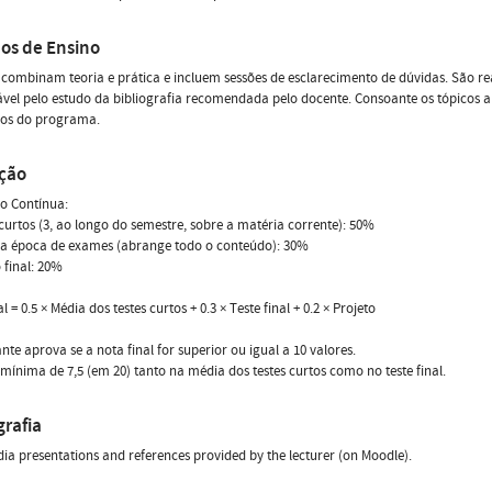
os de Ensino
 combinam teoria e prática e incluem sessões de esclarecimento de dúvidas. São re
vel pelo estudo da bibliografia recomendada pelo docente. Consoante os tópicos 
cos do programa.
ação
o Contínua:
 curtos (3, ao longo do semestre, sobre a matéria corrente): 50%
na época de exames (abrange todo o conteúdo): 30%
o final: 20%
l = 0.5 × Média dos testes curtos + 0.3 × Teste final + 0.2 × Projeto
nte aprova se a nota final for superior ou igual a 10 valores.
mínima de 7,5 (em 20) tanto na média dos testes curtos como no teste final.
grafia
ia presentations and references provided by the lecturer (on Moodle).