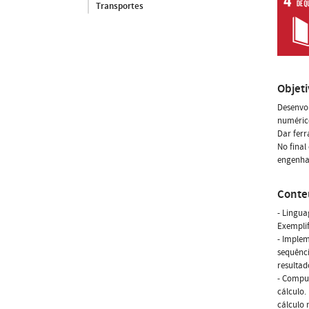
Transportes
Objet
Desenvol
numéric
Dar ferr
No fina
engenha
Conte
- Lingua
Exemplif
- Implem
sequênci
resulta
- Comput
cálculo.
cálculo 