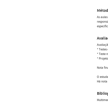
Métod
As aulas
responsá
específi
Avali
Avaliaçã
* Testes
* Teste 
* Projet
Nota fina
O estuda
Há nota 
Biblio
Multimed