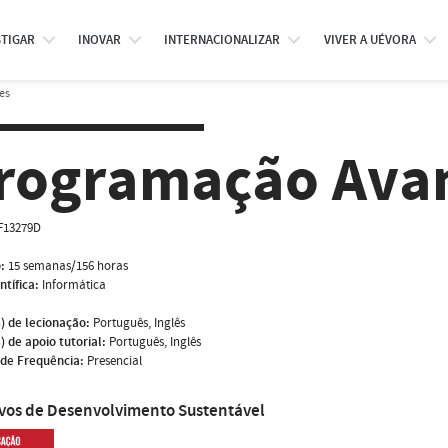
STIGAR
INOVAR
INTERNACIONALIZAR
VIVER A UÉVORA
es
rogramação Ava
F13279D
:
15 semanas/156 horas
ntífica:
Informática
) de lecionação:
Português, Inglês
) de apoio tutorial:
Português, Inglês
de Frequência:
Presencial
ivos de Desenvolvimento Sustentável