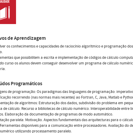
ivos de Aprendizagem
ver os conhecimentos e capacidades de raciocínio algorítmico e programação dos 
o.
amentas que possibilitem a escrita e implementação de códigos de cálculo comput
l do curso os alunos devem conseguir desenvolver um programa de cálculo numéri
ria.
údos Programáticos
gens de programação: Os paradigmas das linguagens de programação: imperativo, d
icação recorrendo (nas normas mais recentes) ao Fortran, C, Java, Matlab e Pytho
entação de algoritmos: Estruturação dos dados, subdivisão do problema em pequena
a de cálculo. Recurso a bibliotecas de cálculo numérico. Interoperabilidade entre l
dos. Elaboração da documentação de programas de modo automático.
ação paralela: Motivação. Aspectos fundamentais das arquitecturas para o cálculo
 Ferramentas disponíveis para a comunicação entre processadores. Avaliação do d
numérico utilizando processamento paralelo.