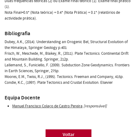
Duas frequências teóricas (2) ou Exame Final teórico (1). Exame final prático
(1).
Nota Final=0.5* (Nota teórica) + 0.4* (Nota Prática) + 0.1* (relatórios de
actividade prática).
Bibliografia
Dubey, A.K., (2014). Understanding an Orogenic Bel, Structural Evolution of
the Himalaya, Springer Geology p.401
Frisch, W., Meschede, M., Blakey, R., (2011). Plate Tectonics: Continental Drift
and Mountain Building. Springer, 212p.
Lallemand, S., Funiciello, F. (2009). Subduction Zone Geodynamics. Frontiers
in Earth Sciences, Springer, 275p.
Moores, E.M., Twiss, R.J., (1995). Tectonics. Freeman and Company, 415p.
Condie, K.C., (1997). Plate Tectonics and Crustal Evolution. Elsevier
Equipa Docente
Manuel Francisco Colaço de Castro Pereira
[responsável]
Voltar