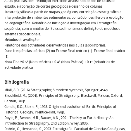
Aulas práticas com resolução exercícios analisando dados de casos de
estudo: elaboração de cortes geológicos e desenho de colunas
litostratigráficas a partir de mapas geológicos, correlação estratigráfica e
interpretação de ambientes sedimentares, conteúdo fossilífero e a evolução
paleogeográfica. Relatório de iniciação à investigação em Estratigrafia
sequência, com a análise de fácies sedimentares e definição de modelos e
sistemas deposicionais.
Métodos de avaliação:
Relatórios das actividades desenvolvidas nas aulas laboratoriais.
Duas frequências teóricas (2) ou Exame Final teórico (1). Exame final prático
(1).
Nota Final=0.5* (Nota teórica) + 0.4* (Nota Prática) + 0.1* (relatórios de
actividade prática
Bibliografia
Miall, A.D. (2016) Stratigraphy; A modern synthesis, Springer, 454p.
Brookfield, M., (2004). Principles of Stratigraphy. Blackwell, Malden, Oxford,
Carlton, 340p.
Condie, K.C., Sloan, R., 1998. Origin and evolution of Earth. Principles of
Historical Geology. Prentice-Hall, 498p.
Doyle, P., Bennet, M.R., Baxter, A.N., 2001. The Key to Earth History: An
Introduction to Stratigraphy. 2nd Edition. Wiley, 293p.
Dabrio, C., Hernando, S., 2003. Estratigrafia. Facultad de Ciencias Geológicas,