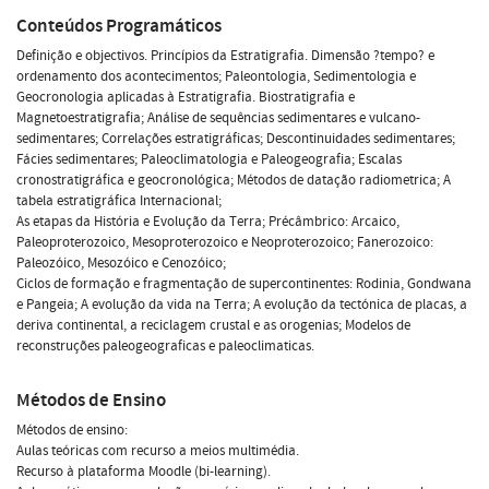
Conteúdos Programáticos
Definição e objectivos. Princípios da Estratigrafia. Dimensão ?tempo? e
ordenamento dos acontecimentos; Paleontologia, Sedimentologia e
Geocronologia aplicadas à Estratigrafia. Biostratigrafia e
Magnetoestratigrafia; Análise de sequências sedimentares e vulcano-
sedimentares; Correlações estratigráficas; Descontinuidades sedimentares;
Fácies sedimentares; Paleoclimatologia e Paleogeografia; Escalas
cronostratigráfica e geocronológica; Métodos de datação radiometrica; A
tabela estratigráfica Internacional;
As etapas da História e Evolução da Terra; Précâmbrico: Arcaico,
Paleoproterozoico, Mesoproterozoico e Neoproterozoico; Fanerozoico:
Paleozóico, Mesozóico e Cenozóico;
Ciclos de formação e fragmentação de supercontinentes: Rodinia, Gondwana
e Pangeia; A evolução da vida na Terra; A evolução da tectónica de placas, a
deriva continental, a reciclagem crustal e as orogenias; Modelos de
reconstruções paleogeograficas e paleoclimaticas.
Métodos de Ensino
Métodos de ensino:
Aulas teóricas com recurso a meios multimédia.
Recurso à plataforma Moodle (bi-learning).