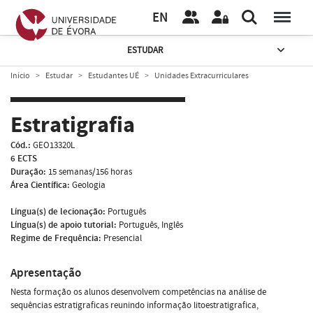
EN
ESTUDAR
Início
Estudar
Estudantes UÉ
Unidades Extracurriculares
Estratigrafia
Cód.:
GEO13320L
6 ECTS
Duração:
15 semanas/156 horas
Área Científica:
Geologia
Língua(s) de lecionação:
Português
Língua(s) de apoio tutorial:
Português, Inglês
Regime de Frequência:
Presencial
Apresentação
Nesta formação os alunos desenvolvem competências na análise de
sequências estratigraficas reunindo informação litoestratigrafica,