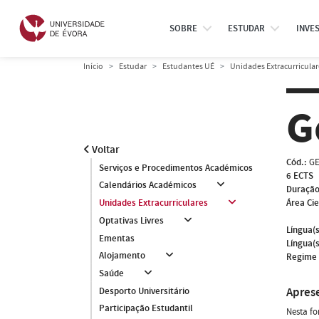
SOBRE
ESTUDAR
INVE
Início
Estudar
Estudantes UÉ
Unidades Extracurricular
G
Voltar
Cód.:
GE
Serviços e Procedimentos Académicos
6 ECTS
Calendários Académicos
Duração
Área Cie
Unidades Extracurriculares
Optativas Livres
Língua(s
Ementas
Língua(s
Alojamento
Regime 
Saúde
Apres
Desporto Universitário
Participação Estudantil
Nesta fo