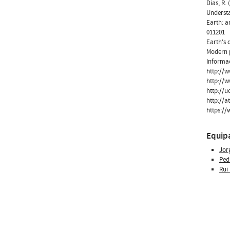
Dias, R.
Understa
Earth: a
011201
Earth's 
Modern p
Informaç
http://w
http://w
http://u
http://a
https:/
Equip
Jor
Ped
Rui