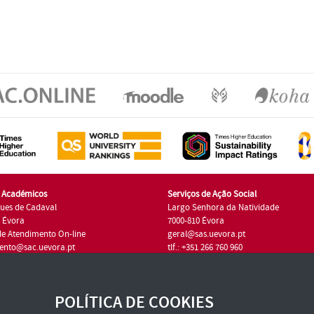
s Académicos
Serviços de Ação Social
ues de Cadaval
Largo Senhora da Natividade
7 Évora
7000-810 Évora
de Atendimento On-line
geral@sas.uevora.pt
ento@sac.uevora.pt
tlf.: +351 266 760 960
1 266 760 220
POLÍTICA DE COOKIES