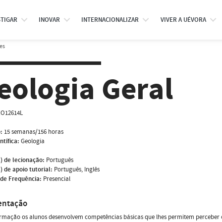
STIGAR
INOVAR
INTERNACIONALIZAR
VIVER A UÉVORA
es
eologia Geral
O12614L
:
15 semanas/156 horas
ntífica:
Geologia
) de lecionação:
Português
) de apoio tutorial:
Português, Inglês
de Frequência:
Presencial
entação
rmação os alunos desenvolvem competências básicas que lhes permitem perceber os