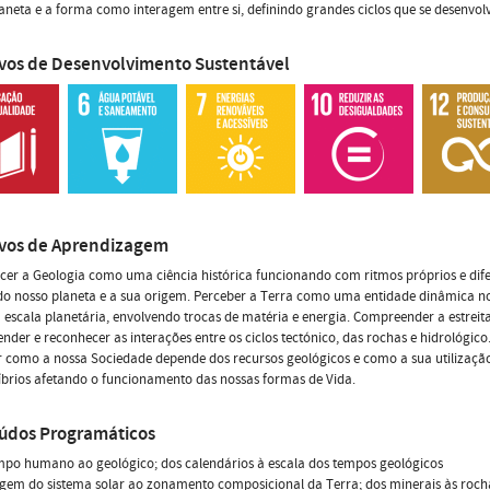
aneta e a forma como interagem entre si, definindo grandes ciclos que se desenvolv
ivos de Desenvolvimento Sustentável
ivos de Aprendizagem
cer a Geologia como uma ciência histórica funcionando com ritmos próprios e di
do nosso planeta e a sua origem. Perceber a Terra como uma entidade dinâmica no
a escala planetária, envolvendo trocas de matéria e energia. Compreender a estreita
der e reconhecer as interações entre os ciclos tectónico, das rochas e hidrológico
 como a nossa Sociedade depende dos recursos geológicos e como a sua utilização 
íbrios afetando o funcionamento das nossas formas de Vida.
údos Programáticos
mpo humano ao geológico; dos calendários à escala dos tempos geológicos
igem do sistema solar ao zonamento composicional da Terra; dos minerais às roch