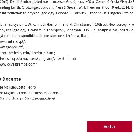
 (2019). Da dinâmica global aos processos Geológicos, 500 p. Centro Ciência Viva de
nding Earth. Grotzinger, Jordan, Press & Siever. W.H. Freeman & Co. 5ª ed., 2014. 
n introduction to physical geology. Edward J. Tarbuck, Frederick K. Lutgens; 6ªth ed; N
dynamic systems. W. Kenneth Hamblin, Eric H. Christiansen, 10th ed; New Jersey: Pren
hysical geology. Graham R. Thompson, Jonathan Turk, Philadelphia: Saunders Colleg
ão on-line disponibilizada por sites de referência, like:
ww.mnhn.ul.pt/;
ww.geopor.pt/;
cmp1.berkeley.edu/timeform.html;
tlas.es.mq.edu.au/users/pingram/v_earth.html).
/www.ccvestremoz.com/
a Docente
ge Manuel Costa Pedro
ro Miguel Ferreira Cardoso Madureira
 Manuel Soares Dias
[responsável]
Voltar