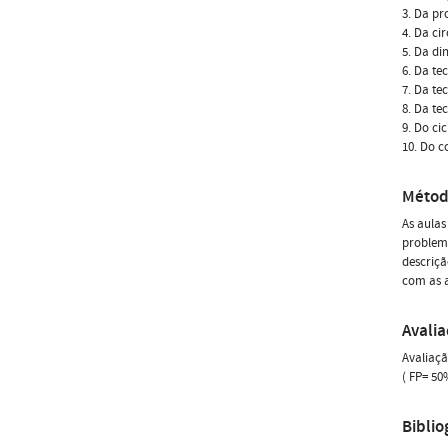
3. Da pr
4. Da ci
5. Da di
6. Da te
7. Da te
8. Da te
9. Do ci
10. Do c
Métod
As aulas
problemá
descriçã
com as a
Avali
Avaliaçã
( FP= 50
Biblio