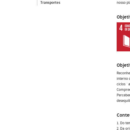
nosso pl
Transportes
Objet
Objet
Reconhe
interno 
ciclos `
Compreen
Perceber
desequil
Conte
1. Do te
2. Da or