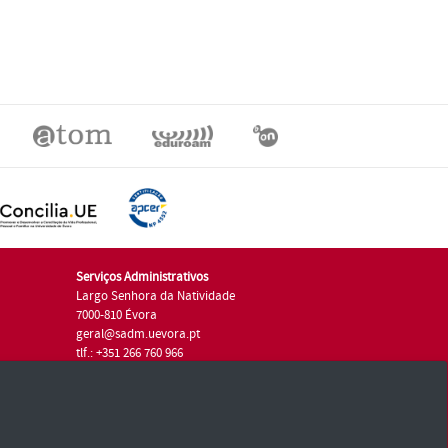
Serviços Administrativos
Largo Senhora da Natividade
7000-810 Évora
geral@sadm.uevora.pt
tlf.: +351 266 760 966