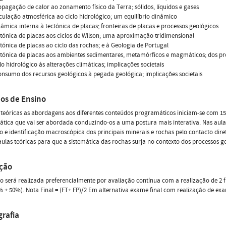
opagação de calor ao zonamento físico da Terra; sólidos, líquidos e gases
rculação atmosférica ao ciclo hidrológico; um equilíbrio dinâmico
nâmica interna à tectónica de placas; fronteiras de placas e processos geológicos
ctónica de placas aos ciclos de Wilson; uma aproximação tridimensional
ctónica de placas ao ciclo das rochas; e à Geologia de Portugal
ctónica de placas aos ambientes sedimentares, metamórficos e magmáticos; dos pr
clo hidrológico às alterações climáticas; implicações societais
onsumo dos recursos geológicos à pegada geológica; implicações societais
os de Ensino
 teóricas as abordagens aos diferentes conteúdos programáticos iniciam-se com 15 a
tica que vai ser abordada conduzindo-os a uma postura mais interativa. Nas aula
o e identificação macroscópica dos principais minerais e rochas pelo contacto d
ulas teóricas para que a sistemática das rochas surja no contexto dos processos 
ação
o será realizada preferencialmente por avaliação contínua com a realização de 2 fr
% + 50%). Nota Final = (FT+ FP)/2 Em alternativa exame final com realização de exam
grafia