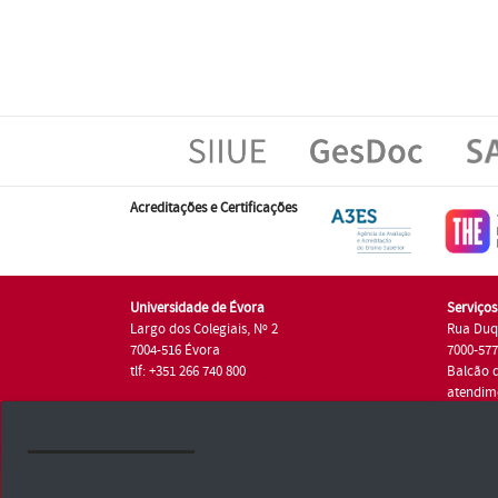
Acreditações e Certificações
Universidade de Évora
Serviço
Largo dos Colegiais, Nº 2
Rua Duq
7004-516 Évora
7000-57
tlf: +351 266 740 800
Balcão 
atendim
tlf.: +35
Universidade de Évora © 2026