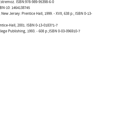
 Estremoz. ISBN:978-989-95398-6-0
ISBN-10: 1464138745
ew Jersey: Prentice Hall, 1999. - XVII, 638 p.; ISBN 0-13-
tice-Hall, 2001. ISBN 0-13-018371-7
e Publishing, 1993. - 608 p.;ISBN 0-03-096910-7