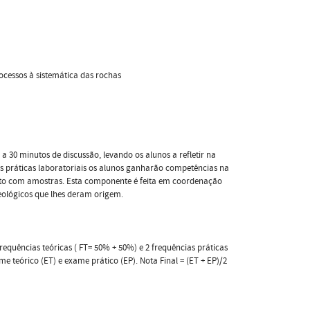
ocessos à sistemática das rochas
 30 minutos de discussão, levando os alunos a refletir na
s práticas laboratoriais os alunos ganharão competências na
ireto com amostras. Esta componente é feita em coordenação
geológicos que lhes deram origem.
equências teóricas ( FT= 50% + 50%) e 2 frequências práticas
e teórico (ET) e exame prático (EP). Nota Final = (ET + EP)/2