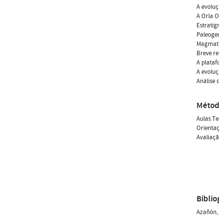
A evolu
A Orla O
Estratigr
Paleogeo
Magmat
Breve re
A plataf
A evoluç
Análise 
Métod
Aulas Te
Orienta
Avaliaçã
Biblio
Azañón, 