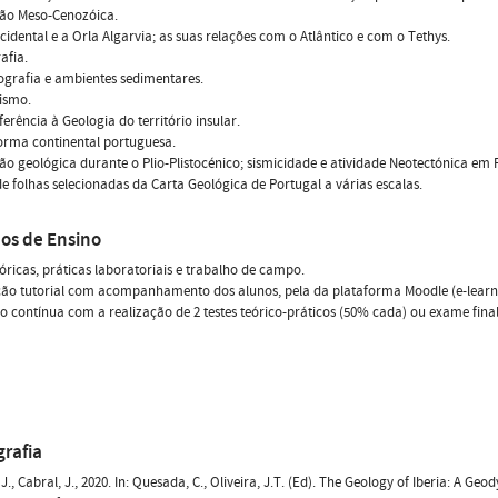
ção Meso-Cenozóica.
cidental e a Orla Algarvia; as suas relações com o Atlântico e com o Tethys.
afia.
grafia e ambientes sedimentares.
ismo.
ferência à Geologia do território insular.
orma continental portuguesa.
ão geológica durante o Plio-Plistocénico; sismicidade e atividade Neotectónica em 
de folhas selecionadas da Carta Geológica de Portugal a várias escalas.
os de Ensino
óricas, práticas laboratoriais e trabalho de campo.
ção tutorial com acompanhamento dos alunos, pela da plataforma Moodle (e-learn
o contínua com a realização de 2 testes teórico-práticos (50% cada) ou exame fina
grafia
J., Cabral, J., 2020. In: Quesada, C., Oliveira, J.T. (Ed). The Geology of Iberia: A Ge