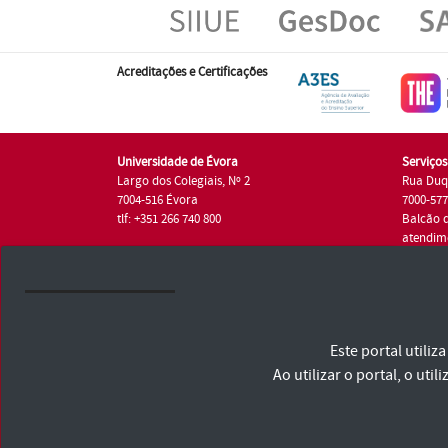
Acreditações e Certificações
Universidade de Évora
Serviço
Largo dos Colegiais, Nº 2
Rua Duq
7004-516 Évora
7000-57
tlf: +351 266 740 800
Balcão 
atendim
tlf.: +35
Universidade de Évora © 2026
Este portal utili
Consulte os Termos e Condições e Política de Privacidade
Declaração de Acessibilidade
Ao utilizar o portal, o u