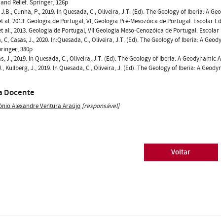
 and Relief. Springer, 126p
 J.B.; Cunha, P., 2019. In Quesada, C., Oliveira, J.T. (Ed). The Geology of Iberia: A
 et al. 2013. Geologia de Portugal, VI, Geologia Pré-Mesozóica de Portugal. Escolar Ed
 et al., 2013. Geologia de Portugal, VII Geologia Meso-Cenozóica de Portugal. Escolar
 C, Casas, J., 2020. In:Quesada, C., Oliveira, J.T. (Ed). The Geology of Iberia: A 
pringer, 380p
, J., 2019. In Quesada, C., Oliveira, J.T. (Ed). The Geology of Iberia: A Geodynamic
J., Kullberg, J., 2019. In Quesada, C., Oliveira, J. (Ed). The Geology of Iberia: A Geo
a Docente
ónio Alexandre Ventura Araújo
[responsável]
Voltar