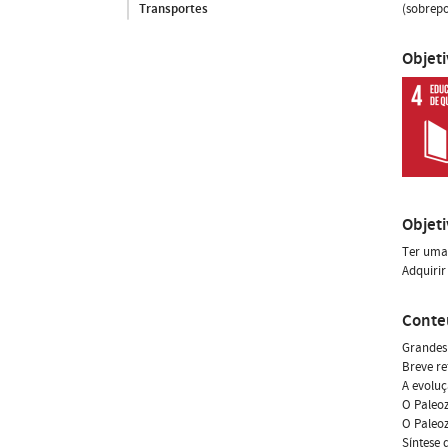
(sobrepo
Transportes
Objet
Objet
Ter uma 
Adquirir
Conte
Grandes 
Breve re
A evoluç
O Paleoz
O Paleoz
Síntese 