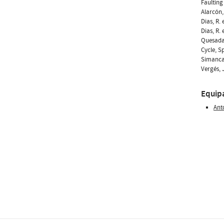
Faulting
Alarcón,
Dias, R.
Dias, R.
Quesada,
Cycle, S
Simancas
Vergés, 
Equip
Ant