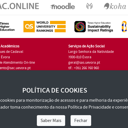
s Académicos
Serviços de Ação Social
ues de Cadaval
Largo Senhora da Natividade
7 Évora
7000-810 Évora
de Atendimento On-line
geral@sas.uevora.pt
ento@sac.uevora.pt
tlf.: +351 266 760 960
1 266 760 220
POLÍTICA DE COOKIES
za cookies para monitorização de acessos e para melhoria da experiên
tilizador toma conhecimento da nossa
Política de Privacidade
e consen
Saber Mais
Fechar