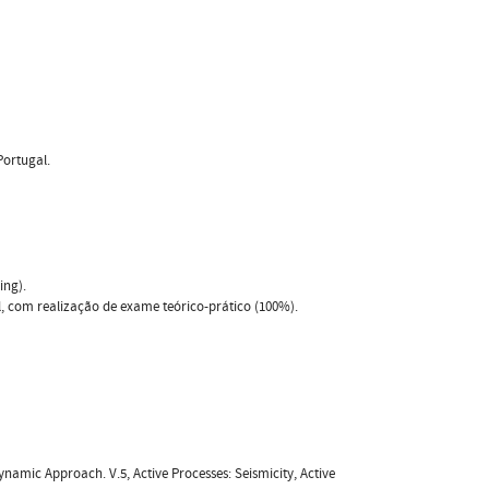
Portugal.
ing).
l, com realização de exame teórico-prático (100%).
odynamic Approach. V.5, Active Processes: Seismicity, Active