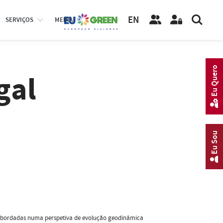
EN
SERVIÇOS
MEDIA
Eu Quero
gal
Eu Sou
al abordadas numa perspetiva de evolução geodinâmica