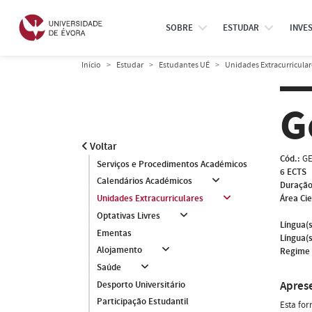
SOBRE
ESTUDAR
INVE
Início
Estudar
Estudantes UÉ
Unidades Extracurricular
G
Voltar
Cód.:
GE
Serviços e Procedimentos Académicos
6 ECTS
Calendários Académicos
Duração
Área Cie
Unidades Extracurriculares
Optativas Livres
Língua(s
Ementas
Língua(s
Alojamento
Regime 
Saúde
Apres
Desporto Universitário
Participação Estudantil
Esta for