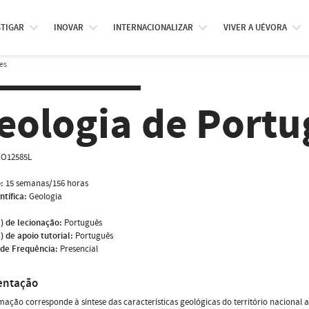
STIGAR
INOVAR
INTERNACIONALIZAR
VIVER A UÉVORA
es
eologia de Portu
O12585L
:
15 semanas/156 horas
ntífica:
Geologia
) de lecionação:
Português
) de apoio tutorial:
Português
de Frequência:
Presencial
entação
mação corresponde à síntese das características geológicas do território nacion