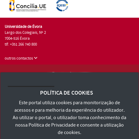
Universidade de Évora
Largo dos Colegiais, Nº 2
7004-516 Évora
tlf: +351 266 740 800
outros contactos
Universidade de Évora © 2026
Consulte os Termos e Condições e Política de Privacidade
POLÍTICA DE COOKIES
Declaração de Acessibilidade
Este portal utiliza cookies para monitorização de
acessos e para melhoria da experiência do utilizador.
Ao utilizar o portal, o utilizador toma conhecimento da
nossa
Política de Privacidade
e consente a utilização
de cookies.