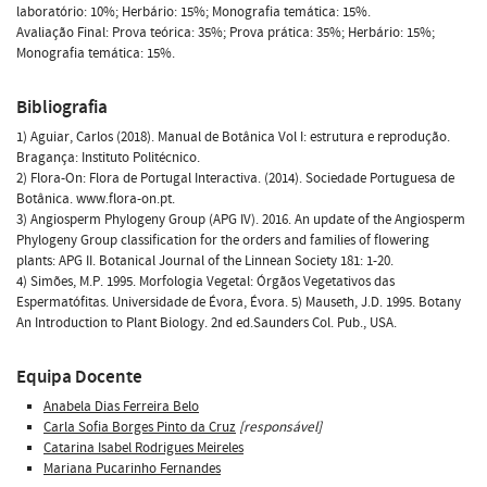
laboratório: 10%; Herbário: 15%; Monografia temática: 15%.
Avaliação Final: Prova teórica: 35%; Prova prática: 35%; Herbário: 15%;
Monografia temática: 15%.
Bibliografia
1) Aguiar, Carlos (2018). Manual de Botânica Vol I: estrutura e reprodução.
Bragança: Instituto Politécnico.
2) Flora-On: Flora de Portugal Interactiva. (2014). Sociedade Portuguesa de
Botânica. www.flora-on.pt.
3) Angiosperm Phylogeny Group (APG IV). 2016. An update of the Angiosperm
Phylogeny Group classification for the orders and families of flowering
plants: APG II. Botanical Journal of the Linnean Society 181: 1-20.
4) Simões, M.P. 1995. Morfologia Vegetal: Órgãos Vegetativos das
Espermatófitas. Universidade de Évora, Évora. 5) Mauseth, J.D. 1995. Botany 
An Introduction to Plant Biology. 2nd ed.Saunders Col. Pub., USA.
Equipa Docente
Anabela Dias Ferreira Belo
Carla Sofia Borges Pinto da Cruz
[responsável]
Catarina Isabel Rodrigues Meireles
Mariana Pucarinho Fernandes