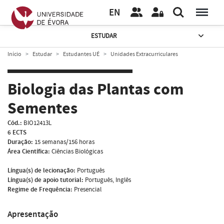
EN
ESTUDAR
Início
Estudar
Estudantes UÉ
Unidades Extracurriculares
Biologia das Plantas com
Sementes
Cód.:
BIO12413L
6 ECTS
Duração:
15 semanas/156 horas
Área Científica:
Ciências Biológicas
Língua(s) de lecionação:
Português
Língua(s) de apoio tutorial:
Português, Inglês
Regime de Frequência:
Presencial
Apresentação