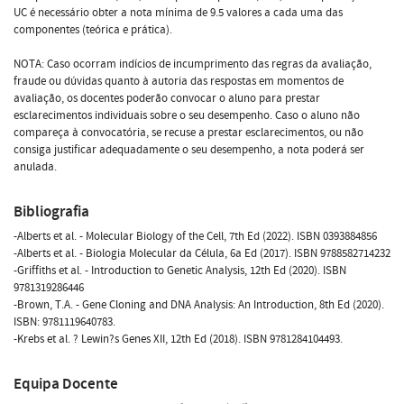
UC é necessário obter a nota mínima de 9.5 valores a cada uma das
componentes (teórica e prática).
NOTA: Caso ocorram indícios de incumprimento das regras da avaliação,
fraude ou dúvidas quanto à autoria das respostas em momentos de
avaliação, os docentes poderão convocar o aluno para prestar
esclarecimentos individuais sobre o seu desempenho. Caso o aluno não
compareça à convocatória, se recuse a prestar esclarecimentos, ou não
consiga justificar adequadamente o seu desempenho, a nota poderá ser
anulada.
Bibliografia
-Alberts et al. - Molecular Biology of the Cell, 7th Ed (2022). ISBN 0393884856
-Alberts et al. - Biologia Molecular da Célula, 6a Ed (2017). ISBN 9788582714232
-Griffiths et al. - Introduction to Genetic Analysis, 12th Ed (2020). ISBN
9781319286446
-Brown, T.A. - Gene Cloning and DNA Analysis: An Introduction, 8th Ed (2020).
ISBN: 9781119640783.
-Krebs et al. ? Lewin?s Genes XII, 12th Ed (2018). ISBN 9781284104493.
Equipa Docente