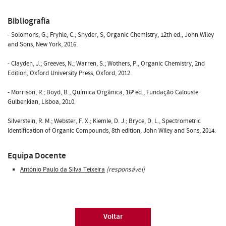
Bibliografia
- Solomons, G.; Fryhle, C.; Snyder, S, Organic Chemistry, 12th ed., John Wiley
and Sons, New York, 2016.
- Clayden, J.; Greeves, N.; Warren, S.; Wothers, P., Organic Chemistry, 2nd
Edition, Oxford University Press, Oxford, 2012.
- Morrison, R.; Boyd, B., Química Orgânica, 16ª ed., Fundação Calouste
Gulbenkian, Lisboa, 2010.
Silverstein, R. M.; Webster, F. X.; Kiemle, D. J.; Bryce, D. L., Spectrometric
Identification of Organic Compounds, 8th edition, John Wiley and Sons, 2014.
Equipa Docente
António Paulo da Silva Teixeira
[responsável]
Voltar