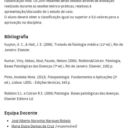
classificação final. Os 25% restantes serão obtidos através de avaliação
realizada durante as sessões teórico-práticas, relativas à
apresentação/discussão de 1 estudo de caso.
O aluno deverá obter a classificação igual ou superior a 9,5 valores para a
aprovação na disciplina.
Bibliografia
Guyton, A. C., & Hall, J. E. (2006). Tratado de fisiologia médica (11ª ed.), Rio de
Janeiro: Elsevier.
Kumar, Viny; Abbas, Abul; Fausto, Nelson (2005). Robbins&Cotran  Patologia,
Bases Patológicas das Doenças (7ª ed.), Rio de Janeiro: Elsevier, 1592 p.
Pinto, Anabela Mota. (2013). Fisiopatologia  Fundamentos e Aplicações (2ª
ed.), Lisboa: LIDEL - Edições técnicas, 543 p.
Robbins S.L. e Cotran R.S. (2005) Patologia  Bases patológicas das doenças.
Elsevier Editora Ld.
Equipa Docente
José Alberto Noronha Marques Robalo
Maria Dulce Damas da Cruz
[responsável]