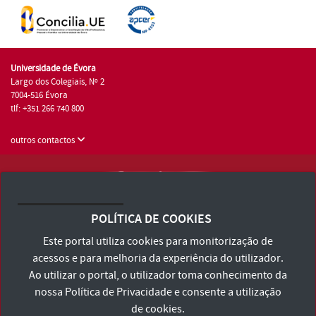
Universidade de Évora
Largo dos Colegiais, Nº 2
7004-516 Évora
tlf: +351 266 740 800
outros contactos
Universidade de Évora © 2026
Consulte os Termos e Condições e Política de Privacidade
POLÍTICA DE COOKIES
Declaração de Acessibilidade
Este portal utiliza cookies para monitorização de
acessos e para melhoria da experiência do utilizador.
Ao utilizar o portal, o utilizador toma conhecimento da
nossa
Política de Privacidade
e consente a utilização
de cookies.