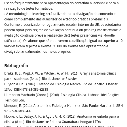
usado frequentemente para apresentação do conteúdo a lecionar e para a
realização de testes formativos.
• A metodologia e-learning será utilizada para divulgação do conteúdo e
como complemento das aulas teórico e teórico-práticas presenciais.
Conforme preconizado no regulamento escolar interno da UÉ, os estudantes
podem optar pelo regime de avaliação contínua ou pelo regime de exame. A
avaliação contínua prevê a realização de 2 testes presenciais via Moodle
(50% cada). Os alunos que não obtiverem classificação igual ou superior a 10
valores ficam sujeitos a exame. O Júri do exame será apresentado e
divulgado, anualmente, nos meios próprios
Bibliografia
Drake, R. L., Vogl, A. W., & Mitchell, A. W. M. (2015). Gray's anatomia clínica
para estudantes (3ª ed.). Rio de Janeiro: Elsevier.
Guyton & Hall.(2016). Tratado de Fisiologia Médica. Rio de Janeiro: Elsevier.
13ªed. ISBN 978-85-352-62858
Humberto Machado (Coord.). (2018). Fisiologia Clinica. Lisboa: Lidel Edições
Técnicas Lda.
Marques, E. (2011). Anatomia e Fisiologia Humana. São Paulo: Martinari, ISBN
978-85-89788-94-6
Moore, K. L., Dalley, A. F., & Agur, A. M. R. (2018). Anatomia orientada para a
clinica (8 ed.). Rio de Janeiro: Editora Guanabara Koogan LTDA.