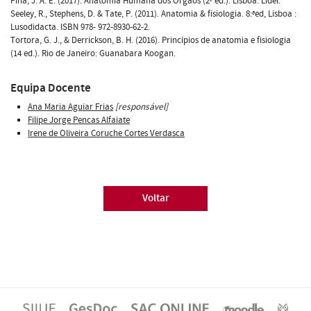
Pina, J. A. E. (2017). Anatomia Humana dos Orgãos (2ª ed.). Lisboa: Lidel.
Seeley, R., Stephens, D. & Tate, P. (2011). Anatomia & fisiologia. 8:ªed, Lisboa :
Lusodidacta. ISBN 978- 972-8930-62-2.
Tortora, G. J., & Derrickson, B. H. (2016). Princípios de anatomia e fisiologia
(14 ed.). Rio de Janeiro: Guanabara Koogan.
Equipa Docente
Ana Maria Aguiar Frias
[responsável]
Filipe Jorge Pencas Alfaiate
Irene de Oliveira Coruche Cortes Verdasca
Voltar