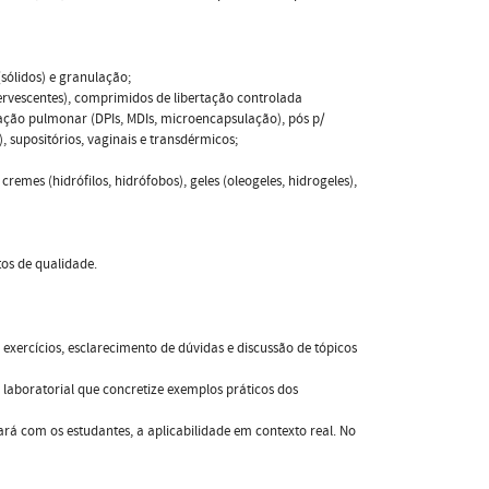
(sólidos) e granulação;
fervescentes), comprimidos de libertação controlada
tração pulmonar (DPIs, MDIs, microencapsulação), pós p/
, supositórios, vaginais e transdérmicos;
remes (hidrófilos, hidrófobos), geles (oleogeles, hidrogeles),
tos de qualidade.
xercícios, esclarecimento de dúvidas e discussão de tópicos
laboratorial que concretize exemplos práticos dos
ará com os estudantes, a aplicabilidade em contexto real. No