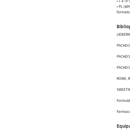
• T e TP
• PL (40
formato
Biblio
LIEBERMA
PACHECO,
PACHECO,
PACHECO,
ROWE, R.
SWEETMAN
Formulár
Farmacop
Equip