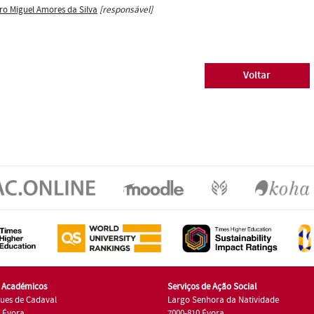
ro Miguel Amores da Silva
[responsável]
Voltar
s Académicos
Serviços de Ação Social
ues de Cadaval
Largo Senhora da Natividade
7 Évora
7000-810 Évora