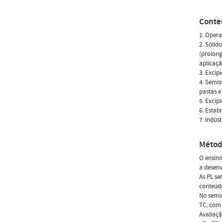
Conte
1. Opera
2. Sólid
(prolong
aplicaçã
3. Excipi
4. Semis
pastas e
5. Excipi
6. Estab
7. Indús
Métod
O ensino
a desenv
As PL se
conteúdo
No semin
TC, com 
Avaliaçã