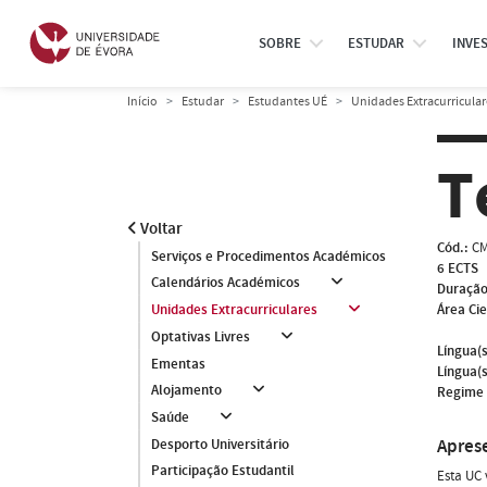
SOBRE
ESTUDAR
INVE
Início
Estudar
Estudantes UÉ
Unidades Extracurricular
T
Voltar
Cód.:
CM
Serviços e Procedimentos Académicos
6 ECTS
Calendários Académicos
Duração
Área Cie
Unidades Extracurriculares
Optativas Livres
Língua(s
Ementas
Língua(s
Alojamento
Regime 
Saúde
Apres
Desporto Universitário
Participação Estudantil
Esta UC 