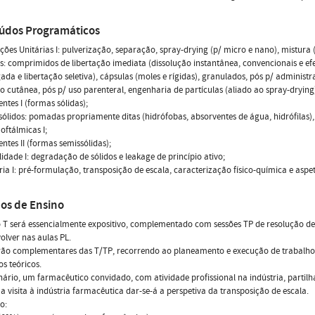
údos Programáticos
ções Unitárias I: pulverização, separação, spray-drying (p/ micro e nano), mistura 
os: comprimidos de libertação imediata (dissolução instantânea, convencionais e e
ada e libertação seletiva), cápsulas (moles e rígidas), granulados, pós p/ adminis
o cutânea, pós p/ uso parenteral, engenharia de partículas (aliado ao spray-drying)
entes I (formas sólidas);
sólidos: pomadas propriamente ditas (hidrófobas, absorventes de água, hidrófilas), c
 oftálmicas I;
entes II (formas semissólidas);
ilidade I: degradação de sólidos e leakage de princípio ativo;
tria I: pré-formulação, transposição de escala, caracterização físico-química e aspe
os de Ensino
 T será essencialmente expositivo, complementado com sessões TP de resolução de e
olver nas aulas PL.
rão complementares das T/TP, recorrendo ao planeamento e execução de trabalho 
s teóricos.
ário, um farmacêutico convidado, com atividade profissional na indústria, partilh
a visita à indústria farmacêutica dar-se-á a perspetiva da transposição de escala.
o: