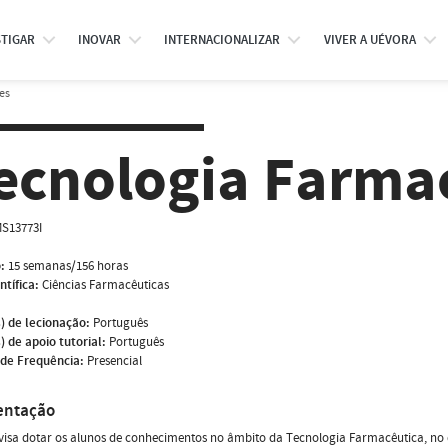
STIGAR
INOVAR
INTERNACIONALIZAR
VIVER A UÉVORA
es
ecnologia Farmac
S13773I
:
15 semanas/156 horas
ntífica:
Ciências Farmacêuticas
) de lecionação:
Português
) de apoio tutorial:
Português
de Frequência:
Presencial
entação
visa dotar os alunos de conhecimentos no âmbito da Tecnologia Farmacêutica, no 