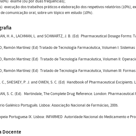
 (60%)  exame (ou por duas frequências);
%)  execução dos trabalhos práticos e elaboração dos respetivos relatórios (10%),
 de comunicação oral, sobre um tópico em estudo (10%).
grafia
N, H. A., LACHMAN, L. and SCHWARTZ, J. B. (Ed)  Pharmaceutical Dosage Forms: Tab
 Ramón Martínez (Ed) Tratado de Tecnología Farmacéutica, Volumen I: Sistemas Far
 Ramón Martínez (Ed)  Tratado de Tecnología Farmacéutica, Volumen II: Operaciones
 Ramón Martínez (Ed)  Tratado de Tecnología Farmacéutica, Volumen III: Formas de 
 C., SHESKEY, P. J. and OWEN, S. C. (Ed)  Handbook of Pharmaceutical Excipients. 
, S. C. (Ed).  Martindale, The Complete Drug Reference. London: Pharmaceutical P
io Galénico Português. Lisboa: Associação Nacional de Farmácias, 2005.
eia Portuguesa IX. Lisboa: INFARMED  Autoridade Nacional do Medicamento e Produ
a Docente