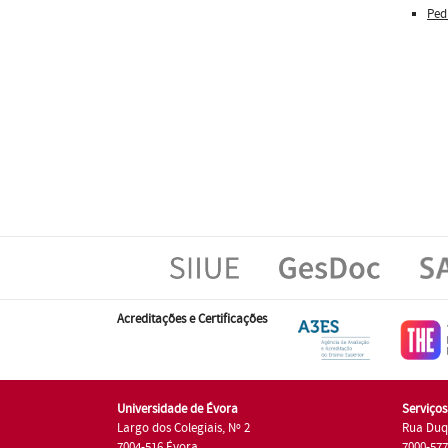
Ped
Acreditações e Certificações
Universidade de Évora
Serviço
Largo dos Colegiais, Nº 2
Rua Duq
7004-516 Évora
7000-57