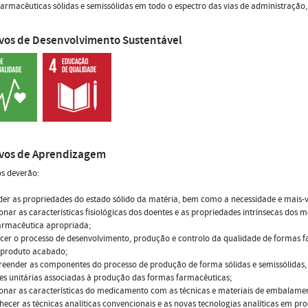
armacêuticas sólidas e semissólidas em todo o espectro das vias de administração
ivos de Desenvolvimento Sustentável
ivos de Aprendizagem
s deverão:
der as propriedades do estado sólido da matéria, bem como a necessidade e mais-v
ionar as características fisiológicas dos doentes e as propriedades intrínsecas do
armacêutica apropriada;
cer o processo de desenvolvimento, produção e controlo da qualidade de formas fa
e produto acabado;
eender as componentes do processo de produção de forma sólidas e semissólidas,
s unitárias associadas à produção das formas farmacêuticas;
ionar as características do medicamento com as técnicas e materiais de embalament
hecer as técnicas analíticas convencionais e as novas tecnologias analíticas em pr