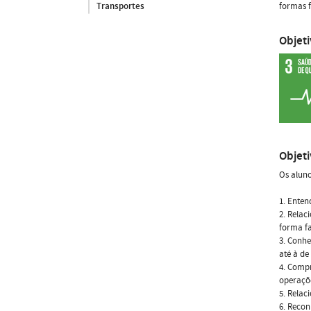
formas f
Transportes
Objet
Objet
Os aluno
1. Enten
2. Relac
forma f
3. Conhe
até à d
4. Compr
operaçõe
5. Relac
6. Recon