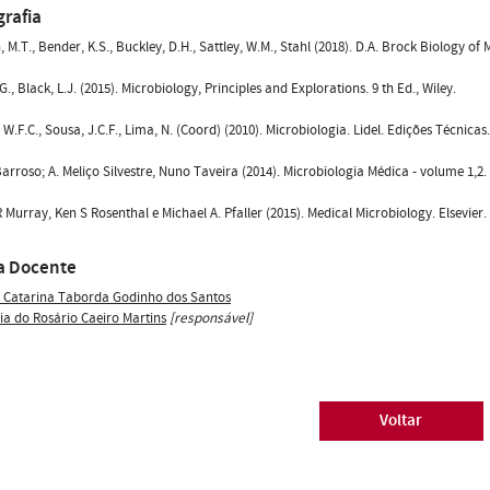
grafia
 M.T., Bender, K.S., Buckley, D.H., Sattley, W.M., Stahl (2018). D.A. Brock Biology of
G., Black, L.J. (2015). Microbiology, Principles and Explorations. 9 th Ed., Wiley.
 W.F.C., Sousa, J.C.F., Lima, N. (Coord) (2010). Microbiologia. Lidel. Edições Técnicas
arroso; A. Meliço Silvestre, Nuno Taveira (2014). Microbiologia Médica - volume 1,2. 
R Murray, Ken S Rosenthal e Michael A. Pfaller (2015). Medical Microbiology. Elsevier.
a Docente
 Catarina Taborda Godinho dos Santos
ia do Rosário Caeiro Martins
[responsável]
Voltar