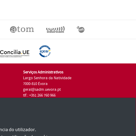
Serviços Administrativos
Largo Senhora da Natividade
7000-810 Évora
geral@sadm.uevora.pt
tlf.: +351 266 760 966
cia do utilizador.