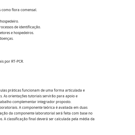
 como flora comensal.
-hospedeiro.
rocessos de identificação.
vetores e hospedeiros.
doenças.
ais por RT-PCR.
s aulas práticas funcionam de uma forma articulada e
. As orientações tutoriais servirão para apoio e
abalho complementar integrador proposto.
oratoriais. A componente teórica é avaliada em duas
iação da componente laboratorial será feita com base no
. A classificação final deverá ser calculada pela média da