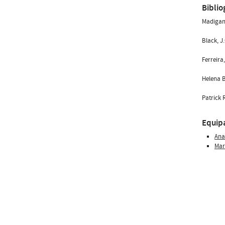
Biblio
Madigan,
Black, J.
Ferreira,
Helena B
Patrick 
Equip
Ana
Mar