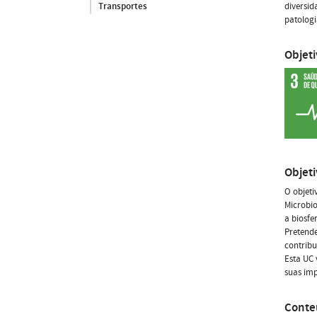
diversi
Transportes
patologi
Objet
Objet
O objeti
Microbio
a biosfe
Pretend
contribu
Esta UC 
suas imp
Conte