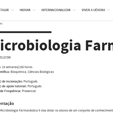
STIGAR
INOVAR
INTERNACIONALIZAR
VIVER A UÉVORA
es
icrobiologia Far
S13739I
:
15 semanas/156 horas
ntífica:
Bioquímica, Ciências Biológicas
) de lecionação:
Português
) de apoio tutorial:
Português
de Frequência:
Presencial
entação
Microbiologia Farmacêutica II visa dotar os alunos de um conjunto de conheciment