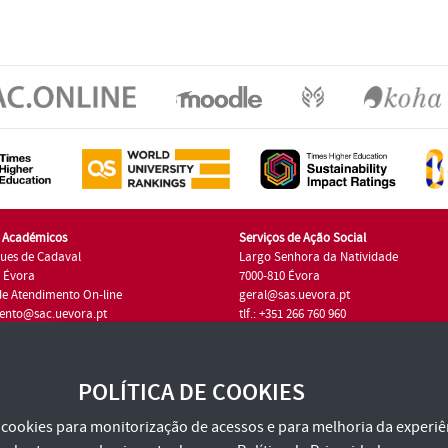
s Académicos
Serviços de Ação Social
ues de Cadaval
Largo Senhora da Natividade
7 Évora
7000-810 Évora
de Atendimento On-line
geral@sas.uevora.pt
ento@sac.uevora.pt
tlf.: +351 266 760 960
1 266 760 220
POLÍTICA DE COOKIES
za cookies para monitorização de acessos e para melhoria da experiên