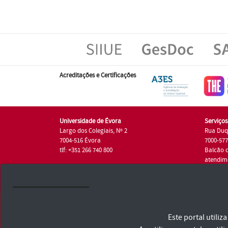
Acreditações e Certificações
Universidade de Évora
Serviço
Largo dos Colegiais, Nº 2
Rua Duq
7004-516 Évora
7000-57
tlf: +351 266 740 800
Balcão 
atendim
tlf.: +35
Universidade de Évora © 2026
Este portal utili
Consulte os Termos e Condições e Política de Privacidade
Declaração de Acessibilidade