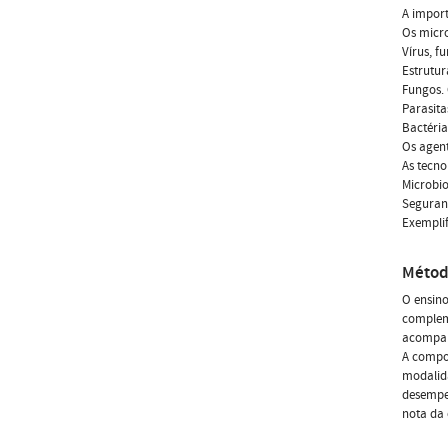
A import
Os micr
Vírus, f
Estrutur
Fungos. 
Parasita
Bactéria
Os agent
As tecno
Microbio
Seguranç
Exempli
Métod
O ensino
compleme
acompan
A compon
modalida
desempen
nota da 