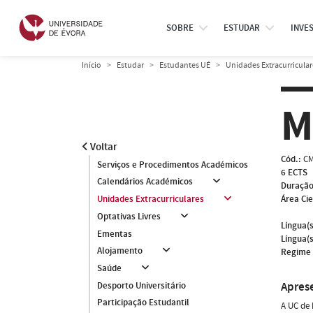
SOBRE
ESTUDAR
INVE
Início
Estudar
Estudantes UÉ
Unidades Extracurricular
M
Voltar
Cód.:
CM
Serviços e Procedimentos Académicos
6 ECTS
Calendários Académicos
Duração
Área Cie
Unidades Extracurriculares
Optativas Livres
Língua(s
Ementas
Língua(s
Alojamento
Regime 
Saúde
Apres
Desporto Universitário
Participação Estudantil
A UC de 