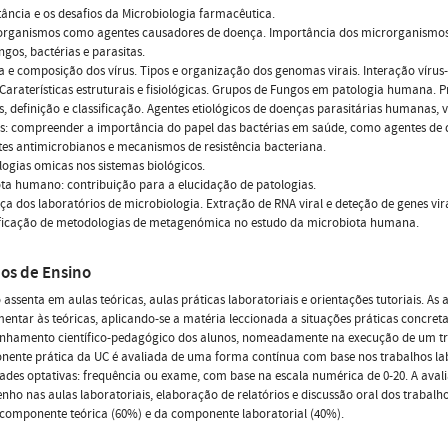
ância e os desafios da Microbiologia farmacêutica.
organismos como agentes causadores de doença. Importância dos microrganismos
ungos, bactérias e parasitas.
a e composição dos vírus. Tipos e organização dos genomas virais. Interação vírus
Caraterísticas estruturais e fisiológicas. Grupos de Fungos em patologia humana. P
s, definição e classificação. Agentes etiológicos de doenças parasitárias humanas, 
s: compreender a importância do papel das bactérias em saúde, como agentes de 
es antimicrobianos e mecanismos de resistência bacteriana.
logias omicas nos sistemas biológicos.
ta humano: contribuição para a elucidação de patologias.
a dos laboratórios de microbiologia. Extração de RNA viral e deteção de genes vir
ficação de metodologias de metagenómica no estudo da microbiota humana.
os de Ensino
 assenta em aulas teóricas, aulas práticas laboratoriais e orientações tutoriais. A
ntar às teóricas, aplicando-se a matéria leccionada a situações práticas concretas
hamento científico-pedagógico dos alunos, nomeadamente na execução de um tr
ente prática da UC é avaliada de uma forma contínua com base nos trabalhos lab
des optativas: frequência ou exame, com base na escala numérica de 0-20. A aval
ho nas aulas laboratoriais, elaboração de relatórios e discussão oral dos trabalhos
componente teórica (60%) e da componente laboratorial (40%).