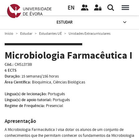
EN
ESTUDAR
Início
Estudar
Estudantes UÉ
Unidades Extracurriculares
Microbiologia Farmacêutica I
Cód.:
CMS13738I
6 ECTS
Duração:
15 semanas/156 horas
Área Científica:
Bioquímica, Ciências Biológicas
Língua(s) de lecionação:
Português
Língua(s) de apoio tutorial:
Português
Regime de Frequência:
Presencial
Apresentação
A Microbiologia Farmacêutica I visa dotar os alunos de um conjunto de
conhecimentos que lhe permitam conhecer os fundamentos da Microbiologia