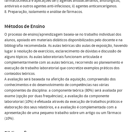
farmacocinética e aplicações de i) agentes antibacterianos, antifúngicos,
antivirais e outros agentes anti-infeciosos; ii) agentes anticancerígenos.
8. Preparação, isolamento e análise de fármacos.
Métodos de Ensino
O processo de ensino/aprendizagem baseia-se no trabalho individual dos
alunos, apoiado em materiais didáticos disponibilizados pelo docente e na
bibliografia recomendada. As aulas teóricas são aulas de exposição, havendo
lugar à resolução de exercícios, esclarecimento de dúvidas e discussão de
alguns tópicos. As aulas laboratoriais funcionam articulada e
complementarmente com as aulas teóricas, recorrendo ao planeamento e
execução de trabalho laboratorial que concretize exemplos práticos dos
conteúdos teóricos.
A avaliação será baseada na aferição da aquisição, compreensão dos
conhecimentos e do desenvolvimento de competências nas várias
componentes da disciplina: a componente teórica (80%) será avaliada por
exame (opção por duas frequências); a avaliação da componente
laboratorial (10%) é efetuada através da execução de trabalhos práticos e
elaboração dos seus relatórios, e a avaliação é complementada com a
apresentação de uma pequeno trabalho sobre um artigo ou um fármaco
(10%).