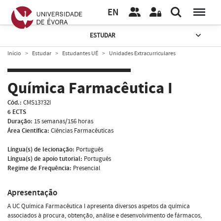
EN
ESTUDAR
Início
Estudar
Estudantes UÉ
Unidades Extracurriculares
Química Farmacêutica I
Cód.:
CMS13732I
6 ECTS
Duração:
15 semanas/156 horas
Área Científica:
Ciências Farmacêuticas
Língua(s) de lecionação:
Português
Língua(s) de apoio tutorial:
Português
Regime de Frequência:
Presencial
Apresentação
A UC Química Farmacêutica I apresenta diversos aspetos da química
associados à procura, obtenção, análise e desenvolvimento de fármacos,