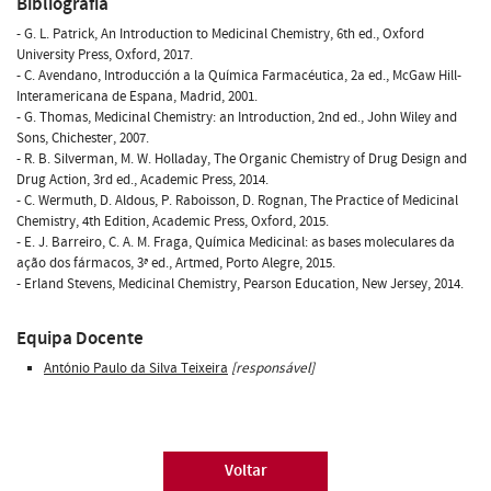
Bibliografia
- G. L. Patrick, An Introduction to Medicinal Chemistry, 6th ed., Oxford
University Press, Oxford, 2017.
- C. Avendano, Introducción a la Química Farmacéutica, 2a ed., McGaw Hill-
Interamericana de Espana, Madrid, 2001.
- G. Thomas, Medicinal Chemistry: an Introduction, 2nd ed., John Wiley and
Sons, Chichester, 2007.
- R. B. Silverman, M. W. Holladay, The Organic Chemistry of Drug Design and
Drug Action, 3rd ed., Academic Press, 2014.
- C. Wermuth, D. Aldous, P. Raboisson, D. Rognan, The Practice of Medicinal
Chemistry, 4th Edition, Academic Press, Oxford, 2015.
- E. J. Barreiro, C. A. M. Fraga, Química Medicinal: as bases moleculares da
ação dos fármacos, 3ª ed., Artmed, Porto Alegre, 2015.
- Erland Stevens, Medicinal Chemistry, Pearson Education, New Jersey, 2014.
Equipa Docente
António Paulo da Silva Teixeira
[responsável]
Voltar