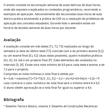
O ensino consiste na leccionação semanal de aulas teóricas de duas horas,
onde são expostos e explicados os conteúdos programáticos, recorrendo a
exemplos de aplicação. Adicionalmente são leccionadas duas horas de aula
teórico-prática envolvendo a prática de CAD ou a resolução de problemas de
aplicação dos conceitos estudados. Durante todo o semestre existe um
horário de dúvidas semanal de duas horas por docente.
Avaliação
A avaliação consiste em três testes {T1, T2, T3} realizados ao longo do
semestre (a data do último teste [T3] coincide com a do primeiro exame [E1])
ou um exame final {E1, E2} (duas datas possíveis), quatro trabalhos práticos
{A1, A2, A3, A4} e um projecto final {P}. Estes elementos são avaliados no
intervalo [0, 20]. Existe uma nota mínima de 9,0 para cada teste e exame, e de
7,5 para o projecto.
Cumpridas as notas mínimas a nota final é obtida por :
N = 0,45 × máximo((T1+T2+T3)/3 , E1, E2) + 0,3 × (A1+A2+A3+A4)/4 + 0,25 × P;
caso contrário o valor numérico da nota final será o mínimo entre N e 9,0.
O aluno obtém aprovação se a nota final for igual ou superior a 9,5.
Bibliografia
* Desenho Técnico Básico, volume 3: Desenho de Construções Mecânicas