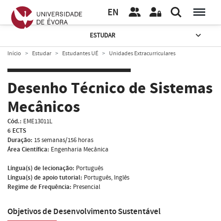
EN
ESTUDAR
Início
Estudar
Estudantes UÉ
Unidades Extracurriculares
Desenho Técnico de Sistemas
Mecânicos
Cód.:
EME13011L
6 ECTS
Duração:
15 semanas/156 horas
Área Científica:
Engenharia Mecânica
Língua(s) de lecionação:
Português
Língua(s) de apoio tutorial:
Português, Inglês
Regime de Frequência:
Presencial
Objetivos de Desenvolvimento Sustentável