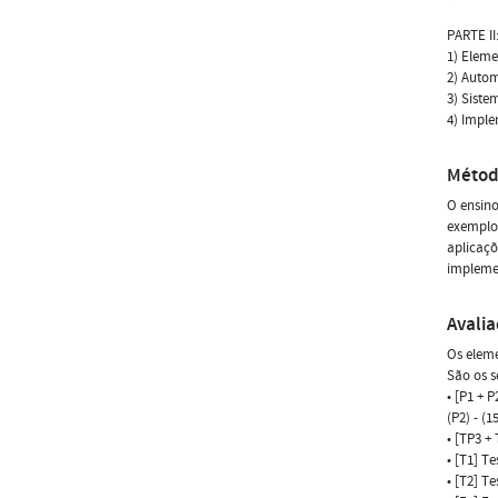
PARTE II
1) Eleme
2) Auto
3) Siste
4) Impl
Métod
O ensino
exemplos
aplicaçõ
implemen
Avali
Os eleme
São os s
• [P1 + 
(P2) - (1
• [TP3 +
• [T1] Te
• [T2] Te