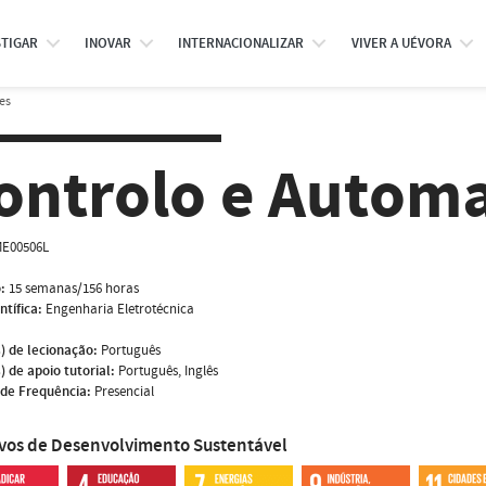
STIGAR
INOVAR
INTERNACIONALIZAR
VIVER A UÉVORA
es
ontrolo e Autom
E00506L
:
15 semanas/156 horas
ntífica:
Engenharia Eletrotécnica
) de lecionação:
Português
) de apoio tutorial:
Português, Inglês
de Frequência:
Presencial
ivos de Desenvolvimento Sustentável