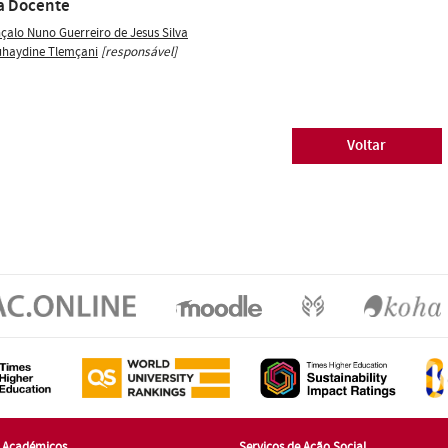
a Docente
çalo Nuno Guerreiro de Jesus Silva
haydine Tlemçani
[responsável]
Voltar
s Académicos
Serviços de Ação Social