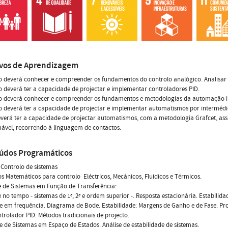
ivos de Aprendizagem
no deverá conhecer e compreender os fundamentos do controlo analógico. Analisa
o deverá ter a capacidade de projectar e implementar controladores PID.
no deverá conhecer e compreender os fundamentos e metodologias da automação in
o deverá ter a capacidade de projectar e implementar automatismos por intermédi
everá ter a capacidade de projectar automatismos, com a metodologia Grafcet, 
ável, recorrendo à linguagem de contactos.
údos Programáticos
 Controlo de sistemas
s Matemáticos para controlo  Eléctricos, Mecânicos, Fluidicos e Térmicos.
e de Sistemas em Função de Transferência:
se no tempo - sistemas de 1ª, 2ª e ordem superior -. Resposta estacionária. Estabili
ise em frequência. Diagrama de Bode. Estabilidade: Margens de Ganho e de Fase. Pro
ontrolador PID. Métodos tradicionais de projecto.
se de Sistemas em Espaço de Estados. Análise de estabilidade de sistemas.