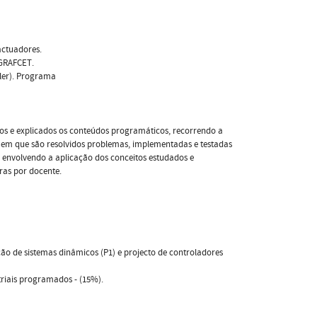
actuadores.
 GRAFCET.
ler). Programa
tos e explicados os conteúdos programáticos, recorrendo a
a em que são resolvidos problemas, implementadas e testadas
 envolvendo a aplicação dos conceitos estudados e
ras por docente.
ão de sistemas dinâmicos (P1) e projecto de controladores
triais programados - (15%).