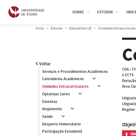
SOBRE
ESTUDAR
INVE
Início
Estudar
Estudantes UÉ
Unidades Extracurricular
C
Voltar
Cód.:
EM
Serviços e Procedimentos Académicos
6 ECTS
Calendários Académicos
Duração
Área Cie
Unidades Extracurriculares
Optativas Livres
Língua(s
Ementas
Língua(s
Alojamento
Regime 
Saúde
Objet
Desporto Universitário
Participação Estudantil