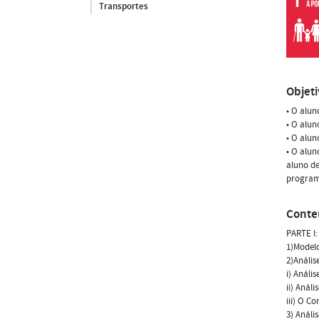
Transportes
Objet
• O alu
• O alun
• O alu
• O alun
aluno d
program
Conte
PARTE I:
1)Modelo
2)Anális
i) Análi
ii) Anál
iii) O C
3) Análi