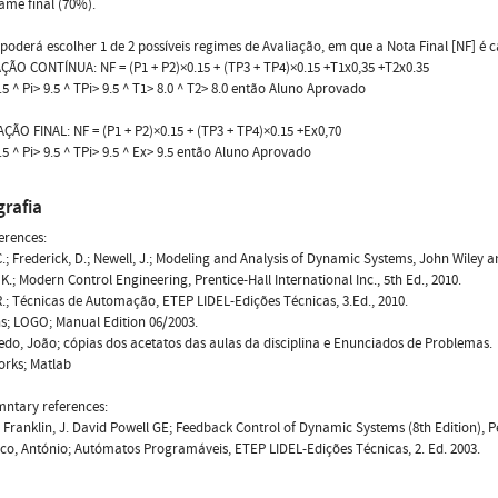
xame final (70%).
poderá escolher 1 de 2 possíveis regimes de Avaliação, em que a Nota Final [NF] é 
AÇÃO CONTÍNUA: NF = (P1 + P2)×0.15 + (TP3 + TP4)×0.15 +T1x0,35 +T2x0.35
.5 ^ Pi> 9.5 ^ TPi> 9.5 ^ T1> 8.0 ^ T2> 8.0 então Aluno Aprovado
IAÇÃO FINAL: NF = (P1 + P2)×0.15 + (TP3 + TP4)×0.15 +Ex0,70
.5 ^ Pi> 9.5 ^ TPi> 9.5 ^ Ex> 9.5 então Aluno Aprovado
grafia
erences:
 C.; Frederick, D.; Newell, J.; Modeling and Analysis of Dynamic Systems, John Wiley a
 K.; Modern Control Engineering, Prentice-Hall International Inc., 5th Ed., 2010.
 R.; Técnicas de Automação, ETEP LIDEL-Edições Técnicas, 3.Ed., 2010.
s; LOGO; Manual Edition 06/2003.
redo, João; cópias dos acetatos das aulas da disciplina e Enunciados de Problemas.
orks; Matlab
ntary references:
. Franklin, J. David Powell GE; Feedback Control of Dynamic Systems (8th Edition), P
sco, António; Autómatos Programáveis, ETEP LIDEL-Edições Técnicas, 2. Ed. 2003.