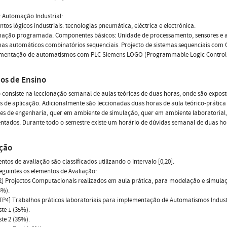
: Automação Industrial:
ntos lógicos industriais: tecnologias pneumática, eléctrica e electrónica.
mação programada. Componentes básicos: Unidade de processamento, sensores e 
mas automáticos combinatórios sequenciais. Projecto de sistemas sequenciais com
ementação de automatismos com PLC Siemens LOGO (Programmable Logic Control
os de Ensino
 consiste na leccionação semanal de aulas teóricas de duas horas, onde são expos
 de aplicação. Adicionalmente são leccionadas duas horas de aula teórico-prátic
es de engenharia, quer em ambiente de simulação, quer em ambiente laboratorial,
tados. Durante todo o semestre existe um horário de dúvidas semanal de duas ho
ação
ntos de avaliação são classificados utilizando o intervalo [0,20].
eguintes os elementos de Avaliação:
P2] Projectos Computacionais realizados em aula prática, para modelação e simulaç
5%).
 TP4] Trabalhos práticos laboratoriais para implementação de Automatismos Indus
ste 1 (35%).
ste 2 (35%).