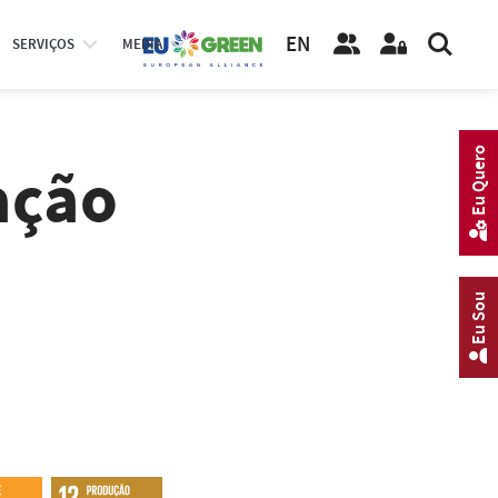
EN
SERVIÇOS
MEDIA
Eu Quero
ação
Eu Sou