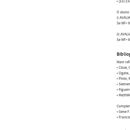
• [Ex] E
O aluno 
i) AVALI
Se NF> 9
ii) AVAL
Se NF> 9
Biblio
Main ref
• Close,
• Ogata,
• Pinto,
• Siemen
• Figuei
• MathW
Complem
• Gene F
• Franci