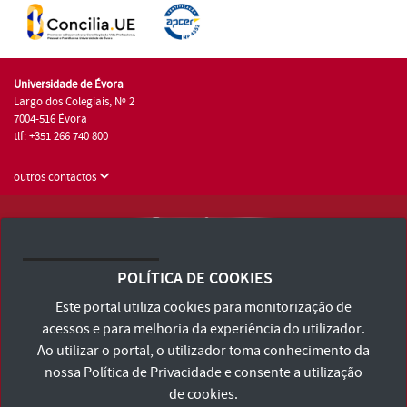
Universidade de Évora
Largo dos Colegiais, Nº 2
7004-516 Évora
tlf: +351 266 740 800
outros contactos
Universidade de Évora © 2026
Consulte os Termos e Condições e Política de Privacidade
POLÍTICA DE COOKIES
Declaração de Acessibilidade
Este portal utiliza cookies para monitorização de
acessos e para melhoria da experiência do utilizador.
Ao utilizar o portal, o utilizador toma conhecimento da
nossa
Política de Privacidade
e consente a utilização
de cookies.