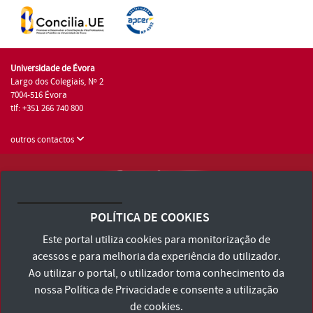
Universidade de Évora
Largo dos Colegiais, Nº 2
7004-516 Évora
tlf: +351 266 740 800
outros contactos
Universidade de Évora © 2026
Consulte os Termos e Condições e Política de Privacidade
POLÍTICA DE COOKIES
Declaração de Acessibilidade
Este portal utiliza cookies para monitorização de
acessos e para melhoria da experiência do utilizador.
Ao utilizar o portal, o utilizador toma conhecimento da
nossa
Política de Privacidade
e consente a utilização
de cookies.