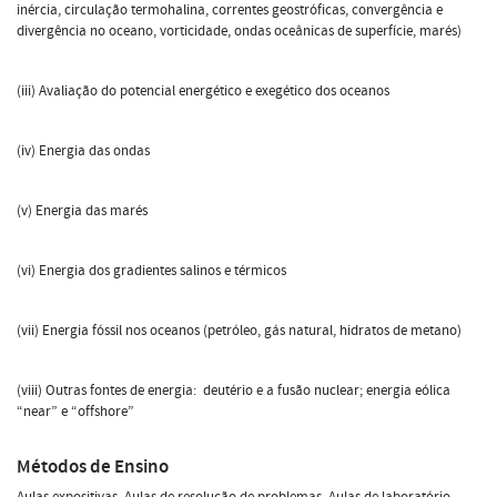
inércia, circulação termohalina, correntes geostróficas, convergência e
divergência no oceano, vorticidade, ondas oceânicas de superfície, marés)
(iii) Avaliação do potencial energético e exegético dos oceanos
(iv) Energia das ondas
(v) Energia das marés
(vi) Energia dos gradientes salinos e térmicos
(vii) Energia fóssil nos oceanos (petróleo, gás natural, hidratos de metano)
(viii) Outras fontes de energia: deutério e a fusão nuclear; energia eólica
“near” e “offshore”
Métodos de Ensino
Aulas expositivas. Aulas de resolução de problemas. Aulas de laboratório.