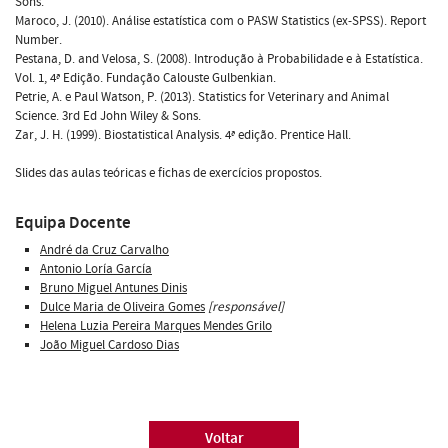
Sons.
Maroco, J. (2010). Análise estatística com o PASW Statistics (ex-SPSS). Report
Number.
Pestana, D. and Velosa, S. (2008). Introdução à Probabilidade e à Estatística.
Vol. 1, 4ª Edição. Fundação Calouste Gulbenkian.
Petrie, A. e Paul Watson, P. (2013). Statistics for Veterinary and Animal
Science. 3rd Ed John Wiley & Sons.
Zar, J. H. (1999). Biostatistical Analysis. 4ª edição. Prentice Hall.
Slides das aulas teóricas e fichas de exercícios propostos.
Equipa Docente
André da Cruz Carvalho
Antonio Loría García
Bruno Miguel Antunes Dinis
Dulce Maria de Oliveira Gomes
[responsável]
Helena Luzia Pereira Marques Mendes Grilo
João Miguel Cardoso Dias
Voltar