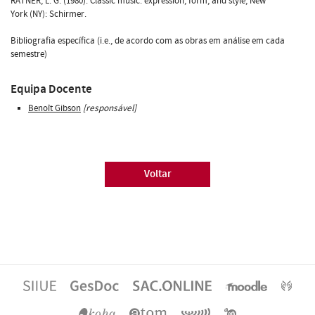
RATNER, L. G. (1980). Classic music: expression, form, and style, New
York (NY): Schirmer.
Bibliografia específica (i.e., de acordo com as obras em análise em cada
semestre)
Equipa Docente
Benoît Gibson
[responsável]
Voltar