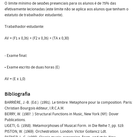
O limite mínimo de sessões presenciais para os alunos é de 75% das
efetivamente lecionadas (este limite não se aplica aos alunos que tenham o
estatuto de trabalhador estudante).
Trabalhador-estudante:
AV = (F1 x 0,35) + (F2 x 0,35) + (TA x 0,30)
- Exame final:
• Exame escrito de duas horas (E)
AV = (E x 1,0)
Bibliografia
BARRIÈRE, J.-B. (Ed.). (1991). Le timbre. Metaphore pour la composition. Paris:
Christian Bourgois éditeur, I.R.C.A.M.
BERRY, W. (1987. ) Structural Functions in Music, New York (NY): Dover
Publications.
LIGETI, G. (1958). Metamorphoses of Musical Form. in Die Reihe 7, pp. 519.
PISTON, W. (1969). Orchestration. London: Victor Gollancz Ldt.