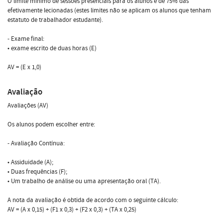
O limite mínimo de sessões presenciais para os alunos é de 75% das
efetivamente lecionadas (estes limites não se aplicam os alunos que tenham
estatuto de trabalhador estudante).
- Exame final:
• exame escrito de duas horas (E)
AV = (E x 1,0)
Avaliação
Avaliações (AV)
Os alunos podem escolher entre:
- Avaliação Contínua:
• Assiduidade (A);
• Duas frequências (F);
• Um trabalho de análise ou uma apresentação oral (TA).
A nota da avaliação é obtida de acordo com o seguinte cálculo:
AV = (A x 0,15) + (F1 x 0,3) + (F2 x 0,3) + (TA x 0,25)