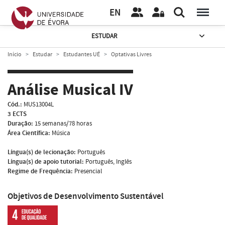
EN
ESTUDAR
Início
Estudar
Estudantes UÉ
Optativas Livres
Análise Musical IV
Cód.:
MUS13004L
3 ECTS
Duração:
15 semanas/78 horas
Área Científica:
Música
Língua(s) de lecionação:
Português
Língua(s) de apoio tutorial:
Português, Inglês
Regime de Frequência:
Presencial
Objetivos de Desenvolvimento Sustentável