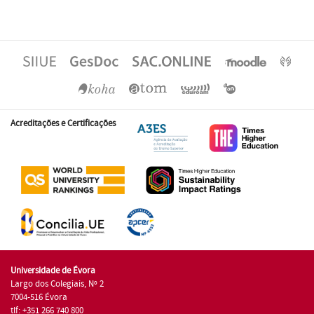
Acreditações e Certificações
Universidade de Évora
Largo dos Colegiais, Nº 2
7004-516 Évora
tlf: +351 266 740 800