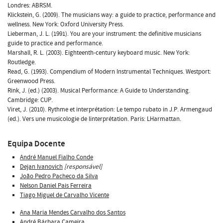
Londres: ABRSM.
Klickstein, G. (2009). The musicians way: a guide to practice, performance and
wellness. New York: Oxford University Press.
Lieberman, J. L. (1991). You are your instrument: the definitive musicians
guide to practice and performance.
Marshall, R. L. (2003). Eighteenth-century keyboard music. New York:
Routledge.
Read, G. (1993). Compendium of Modern Instrumental Techniques. Westport:
Greenwood Press.
Rink, J. (ed.) (2003). Musical Performance: A Guide to Understanding.
Cambridge: CUP.
Viret, J. (2010). Rythme et interprétation: Le tempo rubato in J.P. Armengaud
(ed.). Vers une musicologie de linterprétation. Paris: LHarmattan.
Equipa Docente
André Manuel Fialho Conde
Dejan Ivanovich
[responsável]
João Pedro Pacheco da Silva
Nelson Daniel Pais Ferreira
Tiago Miguel de Carvalho Vicente
Ana Maria Mendes Carvalho dos Santos
André Bárbara Cameira