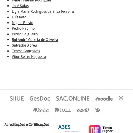
Irene Pimenta Rodrigues
José Saias
Lígia Maria Rodrigues da Silva Ferreira
Luís Rato
Miguel Barão
Pedro Patinho
Pedro Salgueiro
Rui André Correia de Oliveira
Salvador Abreu
Teresa Gonçalves
Vítor Beires Nogueira
Acreditações e Certificações