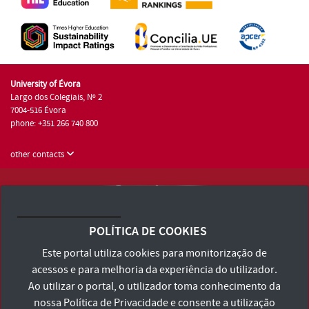
University of Évora
Largo dos Colegiais, Nº 2
7004-516 Évora
phone: +351 266 740 800
other contacts
University of Évora © 2026
Terms and Conditions and Privacy Policy
POLÍTICA DE COOKIES
Accessibility Statement
Este portal utiliza cookies para monitorização de
acessos e para melhoria da experiência do utilizador.
Ao utilizar o portal, o utilizador toma conhecimento da
nossa
Política de Privacidade
e consente a utilização