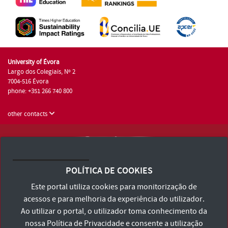
University of Évora
Largo dos Colegiais, Nº 2
7004-516 Évora
phone: +351 266 740 800
other contacts
University of Évora © 2026
Terms and Conditions and Privacy Policy
POLÍTICA DE COOKIES
Accessibility Statement
Este portal utiliza cookies para monitorização de
acessos e para melhoria da experiência do utilizador.
Ao utilizar o portal, o utilizador toma conhecimento da
nossa
Política de Privacidade
e consente a utilização