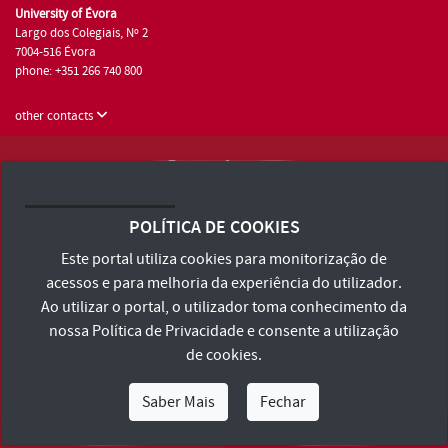
University of Évora
Largo dos Colegiais, Nº 2
7004-516 Évora
phone: +351 266 740 800
other contacts
University of Évora © 2026
Terms and Conditions and Privacy Policy
POLÍTICA DE COOKIES
Accessibility Statement
Este portal utiliza cookies para monitorização de
acessos e para melhoria da experiência do utilizador.
Ao utilizar o portal, o utilizador toma conhecimento da
nossa
Política de Privacidade
e consente a utilização
de cookies.
Saber Mais
Fechar
I Am
I Want