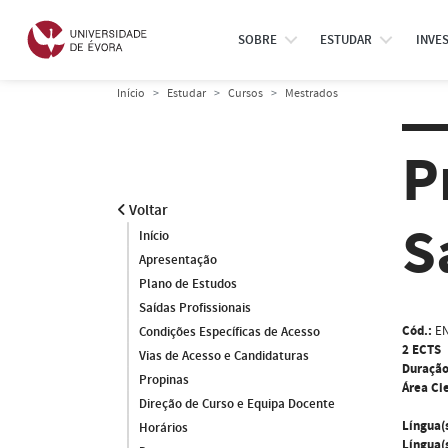
SOBRE
ESTUDAR
INVE
Início
Estudar
Cursos
Mestrados
P
Voltar
S
Início
Apresentação
Plano de Estudos
Saídas Profissionais
Cód.:
E
Condições Específicas de Acesso
2 ECTS
Vias de Acesso e Candidaturas
Duração
Propinas
Área Cie
Direção de Curso e Equipa Docente
Língua(
Horários
Língua(s