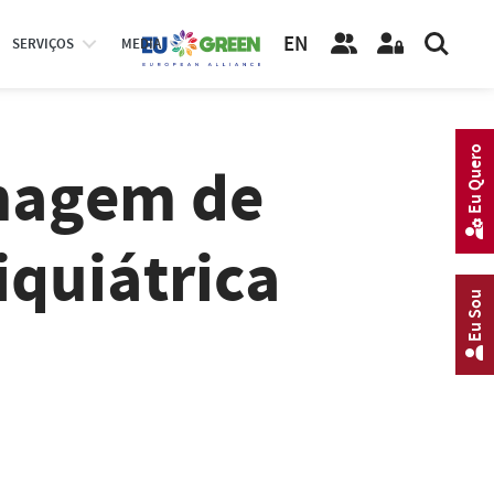
EN
SERVIÇOS
MEDIA
Eu Quero
magem de
iquiátrica
Eu Sou