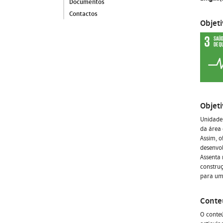
Documentos
Contactos
Objet
Objet
Unidade 
da área 
Assim, o
desenvol
Assenta 
construç
para uma
Conte
O conteú