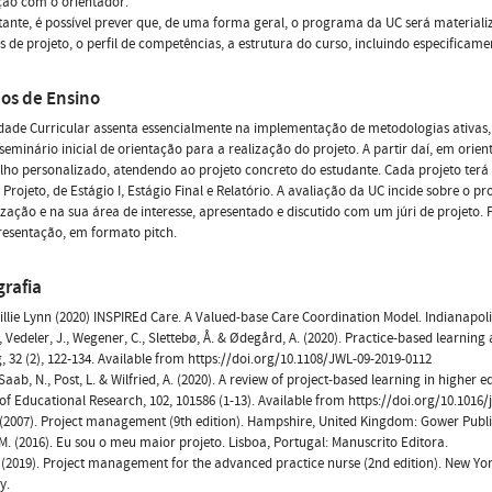
ção com o orientador.
ante, é possível prever que, de uma forma geral, o programa da UC será materia
s de projeto, o perfil de competências, a estrutura do curso, incluindo especificame
os de Ensino
dade Curricular assenta essencialmente na implementação de metodologias ativas
eminário inicial de orientação para a realização do projeto. A partir daí, em ori
lho personalizado, atendendo ao projeto concreto do estudante. Cada projeto te
 Projeto, de Estágio I, Estágio Final e Relatório. A avaliação da UC incide sobre o 
ização e na sua área de interesse, apresentado e discutido com um júri de projeto. 
esentação, em formato pitch.
grafia
Billie Lynn (2020) INSPIREd Care. A Valued-base Care Coordination Model. Indianapol
., Vedeler, J., Wegener, C., Slettebø, Å. & Ødegård, A. (2020). Practice-based learni
, 32 (2), 122-134. Available from https://doi.org/10.1108/JWL-09-2019-0112
 Saab, N., Post, L. & Wilfried, A. (2020). A review of project-based learning in high
of Educational Research, 102, 101586 (1-13). Available from https://doi.org/10.1016/j
 (2007). Project management (9th edition). Hampshire, United Kingdom: Gower Publi
 M. (2016). Eu sou o meu maior projeto. Lisboa, Portugal: Manuscrito Editora.
. (2019). Project management for the advanced practice nurse (2nd edition). New Yor
y.