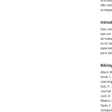
articula
Não obst
as etapa
Métod
Esta uni
tem um s
de traba
as UC de
especial
para apr
Biblio
Allard, 
Anvik, C
Learning
Guo, P.,
Journal 
Lock, D.
Ribeiro,
Sipes, C
Compan